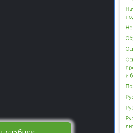
На
по
Не
Об
Ос
Ос
пр
и 
По
Ру
Ру
Ру
ли
ь учебник