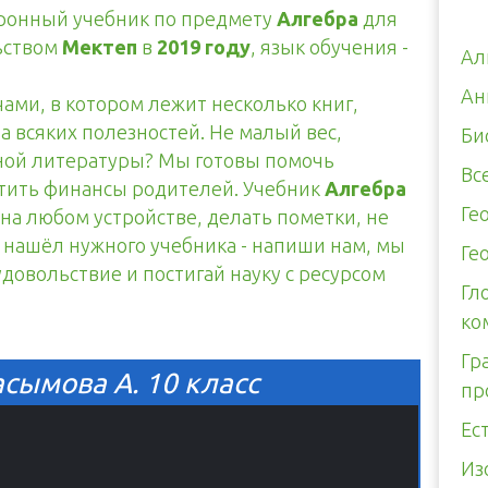
тронный учебник по предмету
Алгебра
для
ьством
Мектеп
в
2019 году
, язык обучения -
Ал
Ан
чами, в котором лежит несколько книг,
а всяких полезностей. Не малый вес,
Би
тной литературы? Мы готовы помочь
Вс
итить финансы родителей. Учебник
Алгебра
Ге
 на любом устройстве, делать пометки, не
е нашёл нужного учебника - напиши нам, мы
Ге
 удовольствие и постигай науку с ресурсом
Гл
ко
Гр
сымова А. 10 класс
пр
Ес
Из