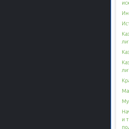
ис
Ин
Ис
Ка
ли
Ка
Ка
ли
Кр
Ма
Му
На
и 
по