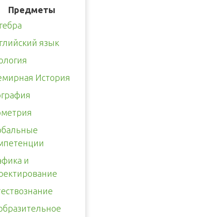
Предметы
гебра
глийский язык
ология
емирная История
ография
ометрия
обальные
мпетенции
афика и
оектирование
тествознание
образительное