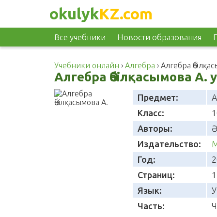
okulyk
KZ.com
Все учебники
Новости образования
Учебники онлайн
›
Алгебра
›
Алгебра Әбілқас
Алгебра Әбілқасымова А. 
Предмет:
А
Класс:
1
Авторы:
Ә
Издательство:
М
Год:
2
Страниц:
1
Язык:
У
Часть:
Ч