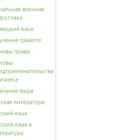
чальная военная
дготовка
мецкий язык
учение грамоте
новы права
новы
едпринимательства
бизнеса
знание мира
сская литература
сский язык
сский язык и
тература