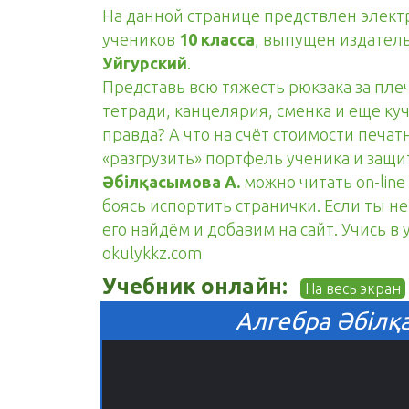
На данной странице предствлен элек
учеников
10 класса
, выпущен издател
Уйгурский
.
Представь всю тяжесть рюкзака за пле
тетради, канцелярия, сменка и еще куч
правда? А что на счёт стоимости печа
«разгрузить» портфель ученика и защ
Әбілқасымова А.
можно читать on-line
боясь испортить странички. Если ты н
его найдём и добавим на сайт. Учись в
okulykkz.com
Учебник онлайн:
На весь экран
Алгебра Әбілқа