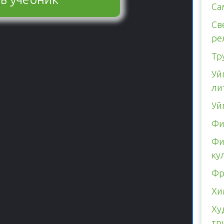
Са
Св
ре
Тр
Уй
ли
Уй
Фи
Фи
ку
Фр
Хи
Ху
тр