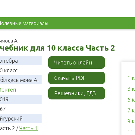
Полезные материалы
ымова А.
учебник для 10 класса Часть 2
лгебра
Читать онлайн
0 класс
Скачать PDF
1 
білқасымова А.
3 
ектеп
Решебники, ГДЗ
019
5 
67
7 
йгурский
9 
асть 2 /
Часть 1
11