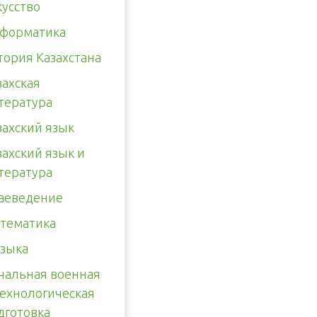
кусство
форматика
тория Казахстана
захская
тература
захский язык
захский язык и
тература
аеведение
тематика
зыка
чальная военная
технологическая
дготовка