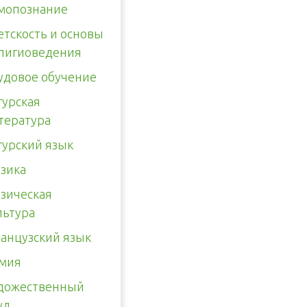
мопознание
етскость и основы
лигиоведения
удовое обучение
гурская
тература
гурский язык
зика
зическая
льтура
анцузский язык
мия
дожественный
уд