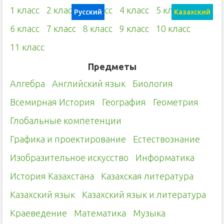
1 класс
2 класс
3 класс
4 класс
5 класс
Русский
Казахский
6 класс
7 класс
8 класс
9 класс
10 класс
11 класс
Предметы
Алгебра
Английский язык
Биология
Всемирная История
География
Геометрия
Глобальные компетенции
Графика и проектирование
Естествознание
Изобразительное искусство
Информатика
История Казахстана
Казахская литература
Казахский язык
Казахский язык и литература
Краеведение
Математика
Музыка