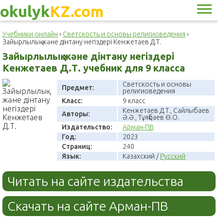
okulyk
KZ.com
Учебники онлайн
›
Светскость и основы религиоведения
›
Зайырлылық және дінтану негіздері Кенжетаев Д.Т.
Зайырлылық және дінтану негіздері
Кенжетаев Д.Т. учебник для 9 класса
Светскость и основы
Предмет:
религиоведения
Класс:
9 класс
Кенжетаев Д.Т., Сайлыбаев
Авторы:
Ә.Ә., Тұяқбаев Ө.О.
Издательство:
Арман-ПВ
Год:
2023
Страниц:
240
Язык:
Казахский /
Русский
Читать на сайте издательства
Скачать на сайте Арман-ПВ