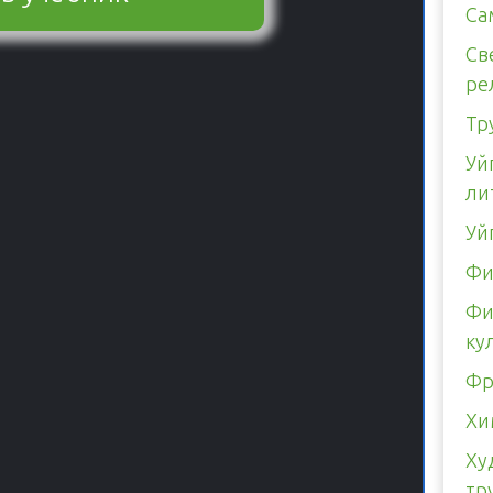
Са
Св
ре
Тр
Уй
ли
Уй
Фи
Фи
ку
Фр
Хи
Ху
тр