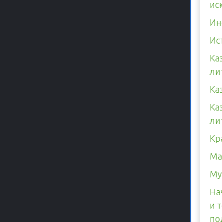
ис
Ин
Ис
Ка
ли
Ка
Ка
ли
Кр
Ма
Му
На
и 
по