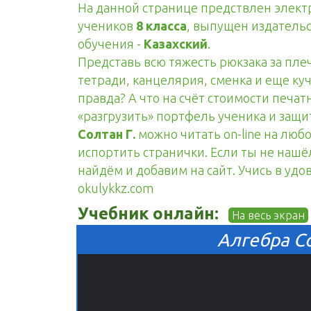
На данной странице предствлен элек
учеников
8 класса
, выпущен издатель
обучения -
Казахский
.
Представь всю тяжесть рюкзака за пле
тетради, канцелярия, сменка и еще куч
правда? А что на счёт стоимости печа
«разгрузить» портфель ученика и защ
Солтан Г.
можно читать on-line на любо
испортить странички. Если ты не нашё
найдём и добавим на сайт. Учись в удо
okulykkz.com
Учебник онлайн:
На весь экран
Алгебра Со