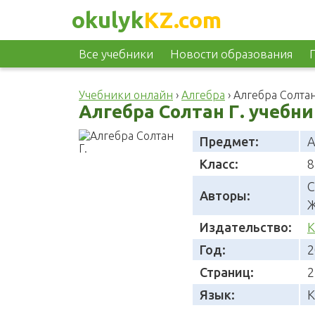
okulyk
KZ.com
Все учебники
Новости образования
Учебники онлайн
›
Алгебра
›
Алгебра Солтан
Алгебра Солтан Г. учебни
Предмет:
А
Класс:
8
С
Авторы:
Ж
Издательство:
К
Год:
2
Страниц:
2
Язык:
К