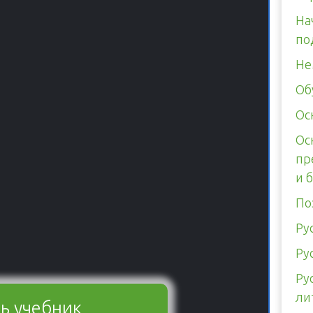
На
по
Не
Об
Ос
Ос
пр
и 
По
Ру
Ру
Ру
ли
ь учебник