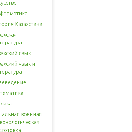
кусство
форматика
тория Казахстана
захская
тература
захский язык
захский язык и
тература
аеведение
тематика
зыка
чальная военная
технологическая
дготовка