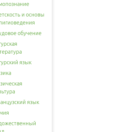
мопознание
етскость и основы
лигиоведения
удовое обучение
гурская
тература
гурский язык
зика
зическая
льтура
анцузский язык
мия
дожественный
уд