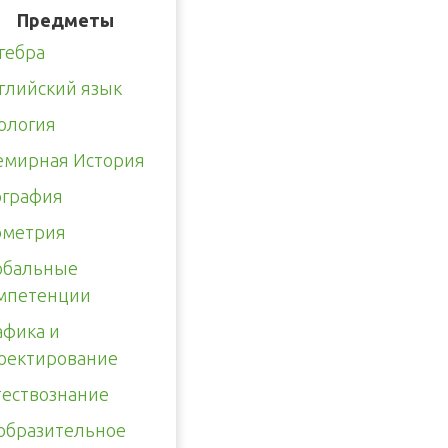
Предметы
гебра
глийский язык
ология
емирная История
ография
ометрия
обальные
мпетенции
афика и
оектирование
тествознание
образительное