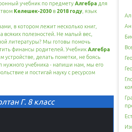
тронный учебник по предмету
Алгебра
для
ством
Келешек-2030
в
2018 году
, язык
Ал
Ан
чами, в котором лежит несколько книг,
а всяких полезностей. Не малый вес,
Би
тной литературы? Мы готовы помочь
Вс
итить финансы родителей. Учебник
Алгебра
м устройстве, делать пометки, не боясь
Ге
л нужного учебника - напиши нам, мы его
Ге
вольствие и постигай науку с ресурсом
Гл
ко
Гр
лтан Г. 8 класс
пр
Ес
Из