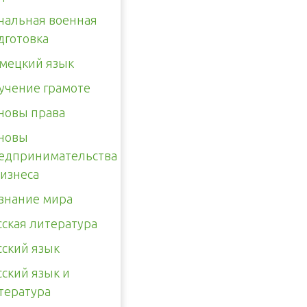
чальная военная
дготовка
мецкий язык
учение грамоте
новы права
новы
едпринимательства
бизнеса
знание мира
сская литература
сский язык
сский язык и
тература