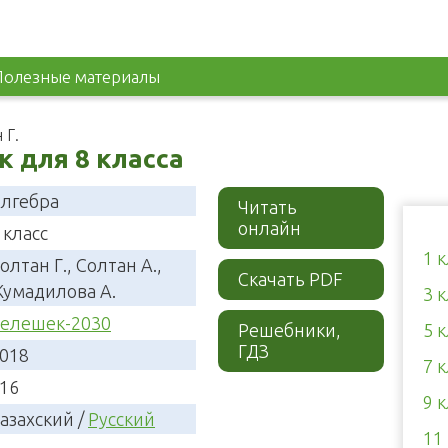
Полезные материалы
 Г.
к для 8 класса
лгебра
Читать
онлайн
 класс
1 
олтан Г., Солтан А.,
Скачать PDF
умадилова А.
3 
елешек-2030
Решебники,
5 
ГДЗ
018
7 
16
9 
азахский /
Русский
11