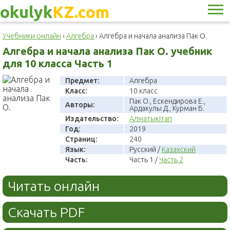
okulyk
KZ.com
Учебники онлайн
›
Алгебра
›
Алгебра и начала анализа Пак О.
Алгебра и начала анализа Пак О. учебник
для 10 класса Часть 1
Предмет:
Алгебра
Класс:
10 класс
Пак О., Ескендирова Е.,
Авторы:
Ардакулы Д., Курман Б.
Издательство:
Алматыкітап
Год:
2019
Страниц:
240
Язык:
Русский /
Казахский
Часть:
Часть 1 /
Часть 2
Читать онлайн
Скачать PDF