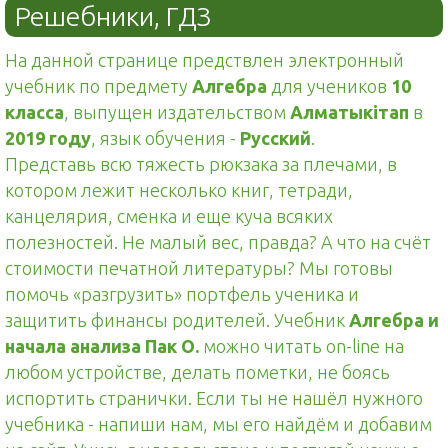
Решебники, ГДЗ
На данной странице предствлен электронный
учебник по предмету
Алгебра
для учеников
10
класса
, выпущен издательством
Алматыкітап
в
2019 году
, язык обучения -
Русский
.
Представь всю тяжесть рюкзака за плечами, в
котором лежит несколько книг, тетради,
канцелярия, сменка и еще куча всяких
полезностей. Не малый вес, правда? А что на счёт
стоимости печатной литературы? Мы готовы
помочь «разгрузить» портфель ученика и
защитить финансы родителей. Учебник
Алгебра и
начала анализа Пак О.
можно читать on-line на
любом устройстве, делать пометки, не боясь
испортить странички. Если ты не нашёл нужного
учебника - напиши нам, мы его найдём и добавим