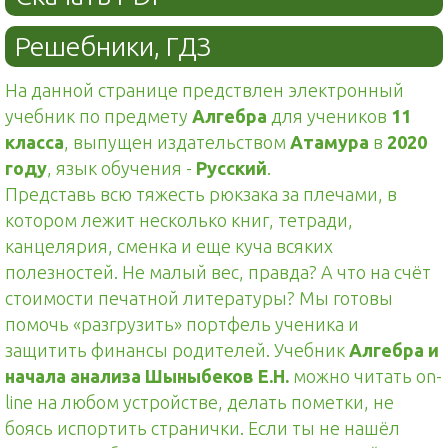
Решебники, ГДЗ
На данной странице предствлен электронный
учебник по предмету
Алгебра
для учеников
11
класса
, выпущен издательством
Атамура
в
2020
году
, язык обучения -
Русский
.
Представь всю тяжесть рюкзака за плечами, в
котором лежит несколько книг, тетради,
канцелярия, сменка и еще куча всяких
полезностей. Не малый вес, правда? А что на счёт
стоимости печатной литературы? Мы готовы
помочь «разгрузить» портфель ученика и
защитить финансы родителей. Учебник
Алгебра и
начала анализа Шыныбеков Е.Н.
можно читать on-
line на любом устройстве, делать пометки, не
боясь испортить странички. Если ты не нашёл