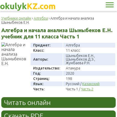
okulyk
KZ.com
Учебники онлайн
›
Алгебра
›
Алгебра и начала анализа
Шыныбеков Е.Н.
Алгебра и начала анализа Шыныбеков Е.Н.
учебник для 11 класса Часть 1
Предмет:
Алгебра
Класс:
11 класс
Шыныбеков Е.Н.,
Авторы:
Шыныбеков Д.Э.,
Жумбаева Р.Н.
Издательство:
Атамура
Год:
2020
Страниц:
198
Язык:
Русский /
Казахский
Часть:
Часть 1 /
Часть 2
Читать онлайн
Скачать PDF