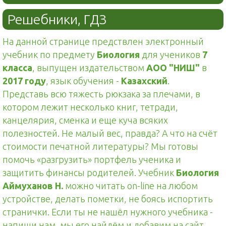
Решебники, ГДЗ
На данной странице предствлен электронный
учебник по предмету
Биология
для учеников
7
класса
, выпущен издательством
АОО "НИШ"
в
2017 году
, язык обучения -
Казахский
.
Представь всю тяжесть рюкзака за плечами, в
котором лежит несколько книг, тетради,
канцелярия, сменка и еще куча всяких
полезностей. Не малый вес, правда? А что на счёт
стоимости печатной литературы? Мы готовы
помочь «разгрузить» портфель ученика и
защитить финансы родителей. Учебник
Биология
Аймуханов Н.
можно читать on-line на любом
устройстве, делать пометки, не боясь испортить
странички. Если ты не нашёл нужного учебника -
напиши нам, мы его найдём и добавим на сайт.