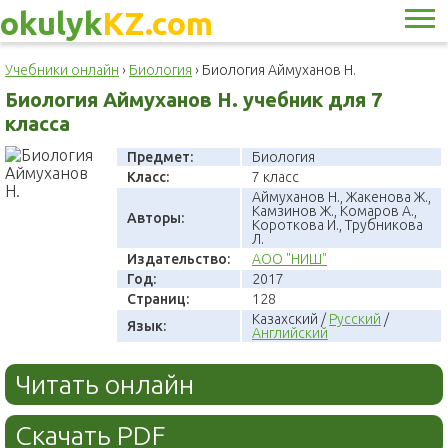
okulyk
KZ.com
Учебники онлайн
›
Биология
›
Биология Аймуханов Н.
Биология Аймуханов Н. учебник для 7
класса
Предмет:
Биология
Класс:
7 класс
Аймуханов Н., Жакенова Ж.,
Камзинов Ж., Комаров А.,
Авторы:
Короткова И., Трубникова
Л.
Издательство:
АОО "НИШ"
Год:
2017
Страниц:
128
Казахский /
Русский
/
Язык:
Английский
Читать онлайн
Скачать PDF