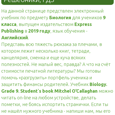
На данной странице предствлен электронный
учебник по предмету
Биология
для учеников
9
класса
, выпущен издательством
Express
Publishing
в
2019 году
, язык обучения -
Английский
.
Представь всю тяжесть рюкзака за плечами, в
котором лежит несколько книг, тетради,
канцелярия, сменка и еще куча всяких
полезностей. Не малый вес, правда? А что на счёт
стоимости печатной литературы? Мы готовы
помочь «разгрузить» портфель ученика и
защитить финансы родителей. Учебник
Biology.
Grade 9. Student`s book Mitchel O’Callaghan
можно
читать on-line на любом устройстве, делать
пометки, не боясь испортить странички. Если ты
не нашёл нужного учебника - напиши нам, мы его