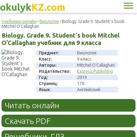
okulyk
KZ.com
Учебники онлайн
›
Биология
›
Biology. Grade 9. Student`s book
Mitchel O’Callaghan
Biology. Grade 9. Student`s book Mitchel
O’Callaghan учебник для 9 класса
Предмет:
Биология
Класс:
9 класс
Авторы:
Mitchel O'Callaghan
Издательство:
Express Publishing
Год:
2019
Страниц:
178
Язык:
Английский
Читать онлайн
Скачать PDF
Решебники, ГДЗ