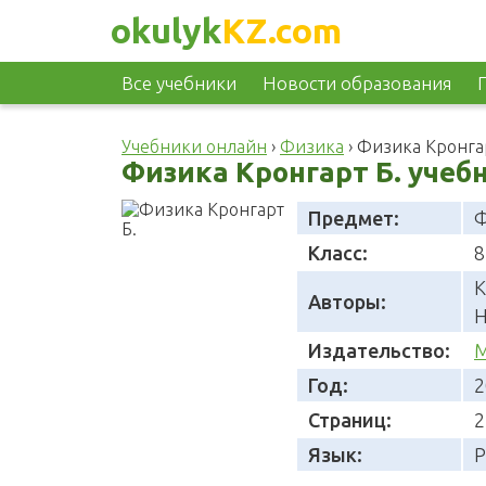
okulyk
KZ.com
Все учебники
Новости образования
Учебники онлайн
›
Физика
›
Физика Кронгар
Физика Кронгарт Б. учебн
Предмет:
Ф
Класс:
8
К
Авторы:
Н
Издательство:
М
Год:
2
Страниц:
2
Язык:
Р