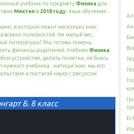
тронный учебник по предмету
Физика
для
ством
Мектеп
в
2018 году
, язык обучения -
Ал
Ан
чами, в котором лежит несколько книг,
а всяких полезностей. Не малый вес,
Би
тной литературы? Мы готовы помочь
Вс
итить финансы родителей. Учебник
Физика
юбом устройстве, делать пометки, не боясь
Ге
л нужного учебника - напиши нам, мы его
Ге
вольствие и постигай науку с ресурсом
Гл
ко
Гр
гарт Б. 8 класс
пр
Ес
Из