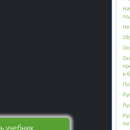
На
по
Не
Об
Ос
Ос
пр
и 
По
Ру
Ру
Ру
ли
ь учебник