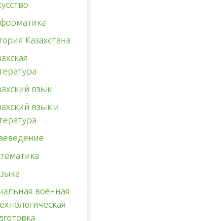
кусство
форматика
тория Казахстана
захская
тература
захский язык
захский язык и
тература
аеведение
тематика
зыка
чальная военная
технологическая
дготовка