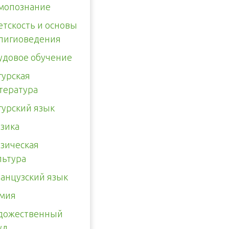
мопознание
етскость и основы
лигиоведения
удовое обучение
гурская
тература
гурский язык
зика
зическая
льтура
анцузский язык
мия
дожественный
уд