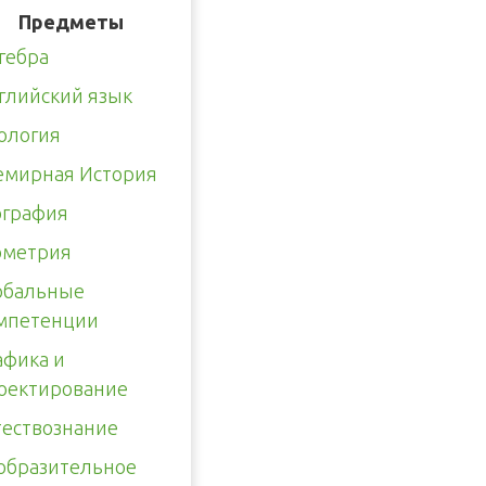
Предметы
гебра
глийский язык
ология
емирная История
ография
ометрия
обальные
мпетенции
афика и
оектирование
тествознание
образительное