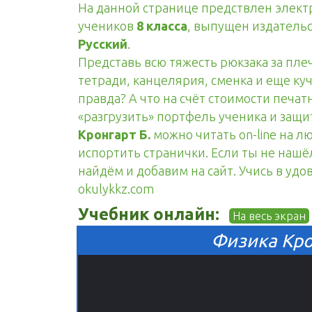
На данной странице предствлен элек
учеников
8 класса
, выпущен издатель
Русский
.
Представь всю тяжесть рюкзака за пле
тетради, канцелярия, сменка и еще куч
правда? А что на счёт стоимости печа
«разгрузить» портфель ученика и защ
Кронгарт Б.
можно читать on-line на л
испортить странички. Если ты не нашё
найдём и добавим на сайт. Учись в удо
okulykkz.com
Учебник онлайн:
На весь экран
Физика Крон