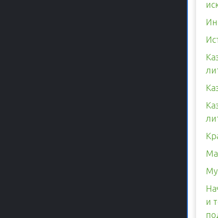
ис
Ин
Ис
Ка
ли
Ка
Ка
ли
Кр
Ма
Му
На
и 
по