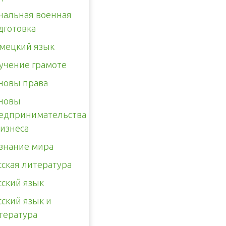
чальная военная
дготовка
мецкий язык
учение грамоте
новы права
новы
едпринимательства
бизнеса
знание мира
сская литература
сский язык
сский язык и
тература