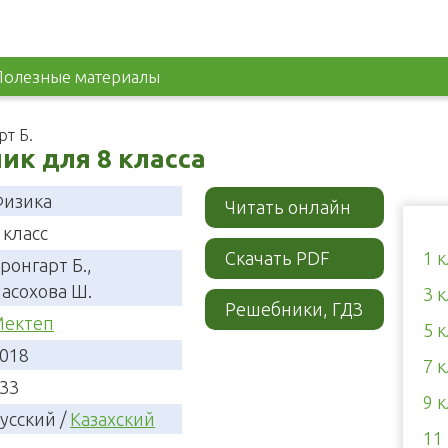
Полезные материалы
т Б.
ик для 8 класса
изика
Читать онлайн
 класс
Скачать PDF
1 
ронгарт Б.,
асохова Ш.
3 
Решебники, ГДЗ
ектеп
5 
018
7 
33
9 
усский /
Казахский
11