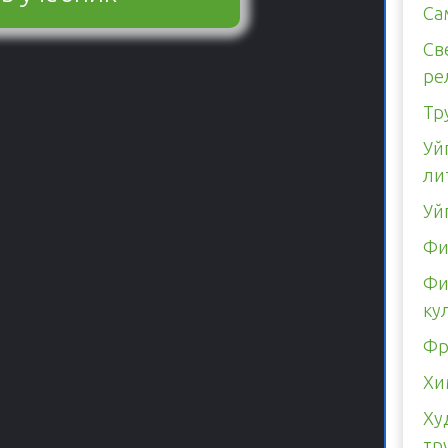
Са
Св
ре
Тр
Уй
ли
Уй
Фи
Фи
ку
Фр
Хи
Ху
тр