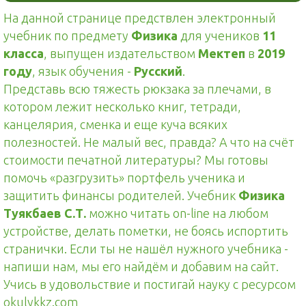
На данной странице предствлен электронный
учебник по предмету
Физика
для учеников
11
класса
, выпущен издательством
Мектеп
в
2019
году
, язык обучения -
Русский
.
Представь всю тяжесть рюкзака за плечами, в
котором лежит несколько книг, тетради,
канцелярия, сменка и еще куча всяких
полезностей. Не малый вес, правда? А что на счёт
стоимости печатной литературы? Мы готовы
помочь «разгрузить» портфель ученика и
защитить финансы родителей. Учебник
Физика
Туякбаев С.Т.
можно читать on-line на любом
устройстве, делать пометки, не боясь испортить
странички. Если ты не нашёл нужного учебника -
напиши нам, мы его найдём и добавим на сайт.
Учись в удовольствие и постигай науку с ресурсом
okulykkz.com