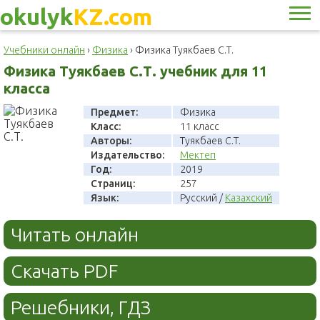
okulyk
KZ.com
Учебники онлайн
›
Физика
›
Физика Туякбаев С.Т.
Физика Туякбаев С.Т. учебник для 11
класса
Предмет:
Физика
Класс:
11 класс
Авторы:
Туякбаев С.Т.
Издательство:
Мектеп
Год:
2019
Страниц:
257
Язык:
Русский /
Казахский
Читать онлайн
Скачать PDF
Решебники, ГДЗ