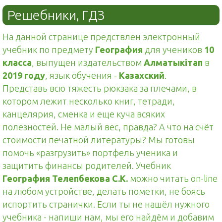
Решебники, ГДЗ
На данной странице предствлен электронный
учебник по предмету
География
для учеников
10
класса
, выпущен издательством
Алматыкітап
в
2019 году
, язык обучения -
Казахский
.
Представь всю тяжесть рюкзака за плечами, в
котором лежит несколько книг, тетради,
канцелярия, сменка и еще куча всяких
полезностей. Не малый вес, правда? А что на счёт
стоимости печатной литературы? Мы готовы
помочь «разгрузить» портфель ученика и
защитить финансы родителей. Учебник
География Телепбекова С.К.
можно читать on-line
на любом устройстве, делать пометки, не боясь
испортить странички. Если ты не нашёл нужного
учебника - напиши нам, мы его найдём и добавим