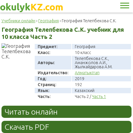
okulyk
KZ.com
Учебники онлайн
›
География
›
География Телепбекова С.К.
География Телепбекова С.К. учебник для
10 класса Часть 2
Предмет:
География
Класс:
10 класс
Телепбекова С.К.,
Авторы:
Аманжолов А.И.,
Жылкайдарова А.М.
Издательство:
Алматыкітап
Год:
2019
Страниц:
192
Язык:
Казахский
Часть:
Часть 2 /
Часть 1
Читать онлайн
Скачать PDF