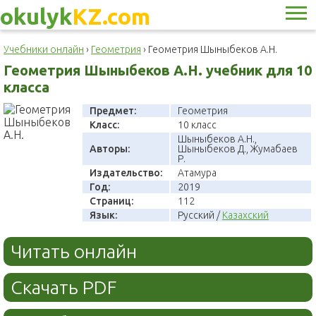
okulyk
KZ.com
Учебники онлайн
›
Геометрия
›
Геометрия Шыныбеков А.Н.
Геометрия Шыныбеков А.Н. учебник для 10
класса
Предмет:
Геометрия
Класс:
10 класс
Шыныбеков А.Н.,
Авторы:
Шыныбеков Д., Жумабаев
Р.
Издательство:
Атамура
Год:
2019
Страниц:
112
Язык:
Русский /
Казахский
Читать онлайн
Скачать PDF