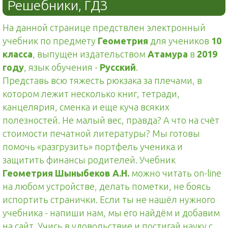
Решебники, ГДЗ
На данной странице предствлен электронный
учебник по предмету
Геометрия
для учеников
10
класса
, выпущен издательством
Атамура
в
2019
году
, язык обучения -
Русский
.
Представь всю тяжесть рюкзака за плечами, в
котором лежит несколько книг, тетради,
канцелярия, сменка и еще куча всяких
полезностей. Не малый вес, правда? А что на счёт
стоимости печатной литературы? Мы готовы
помочь «разгрузить» портфель ученика и
защитить финансы родителей. Учебник
Геометрия Шыныбеков А.Н.
можно читать on-line
на любом устройстве, делать пометки, не боясь
испортить странички. Если ты не нашёл нужного
учебника - напиши нам, мы его найдём и добавим
на сайт. Учись в удовольствие и постигай науку с