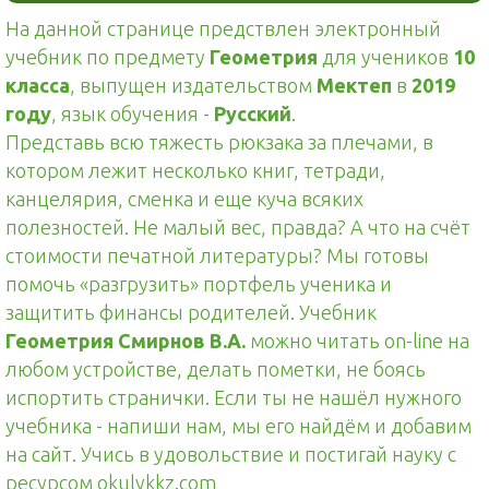
На данной странице предствлен электронный
учебник по предмету
Геометрия
для учеников
10
класса
, выпущен издательством
Мектеп
в
2019
году
, язык обучения -
Русский
.
Представь всю тяжесть рюкзака за плечами, в
котором лежит несколько книг, тетради,
канцелярия, сменка и еще куча всяких
полезностей. Не малый вес, правда? А что на счёт
стоимости печатной литературы? Мы готовы
помочь «разгрузить» портфель ученика и
защитить финансы родителей. Учебник
Геометрия Смирнов В.А.
можно читать on-line на
любом устройстве, делать пометки, не боясь
испортить странички. Если ты не нашёл нужного
учебника - напиши нам, мы его найдём и добавим
на сайт. Учись в удовольствие и постигай науку с
ресурсом okulykkz.com