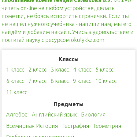
Глобальные компетенции Салыхова Б.У.
можно
читать on-line на любом устройстве, делать
пометки, не боясь испортить странички. Если ты
не нашёл нужного учебника - напиши нам, мы его
найдём и добавим на сайт. Учись в удовольствие и
постигай науку с ресурсом okulykkz.com
Классы
1 класс
2 класс
3 класс
4 класс
5 класс
6 класс
7 класс
8 класс
9 класс
10 класс
11 класс
Предметы
Алгебра
Английский язык
Биология
Всемирная История
География
Геометрия