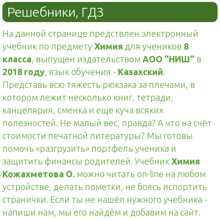
Решебники, ГДЗ
На данной странице предствлен электронный
учебник по предмету
Химия
для учеников
8
класса
, выпущен издательством
АОО "НИШ"
в
2018 году
, язык обучения -
Казахский
.
Представь всю тяжесть рюкзака за плечами, в
котором лежит несколько книг, тетради,
канцелярия, сменка и еще куча всяких
полезностей. Не малый вес, правда? А что на счёт
стоимости печатной литературы? Мы готовы
помочь «разгрузить» портфель ученика и
защитить финансы родителей. Учебник
Химия
Кожахметова О.
можно читать on-line на любом
устройстве, делать пометки, не боясь испортить
странички. Если ты не нашёл нужного учебника -
напиши нам, мы его найдём и добавим на сайт.