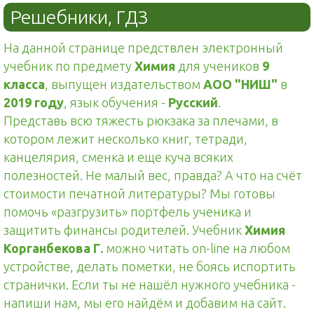
Решебники, ГДЗ
На данной странице предствлен электронный
учебник по предмету
Химия
для учеников
9
класса
, выпущен издательством
АОО "НИШ"
в
2019 году
, язык обучения -
Русский
.
Представь всю тяжесть рюкзака за плечами, в
котором лежит несколько книг, тетради,
канцелярия, сменка и еще куча всяких
полезностей. Не малый вес, правда? А что на счёт
стоимости печатной литературы? Мы готовы
помочь «разгрузить» портфель ученика и
защитить финансы родителей. Учебник
Химия
Корганбекова Г.
можно читать on-line на любом
устройстве, делать пометки, не боясь испортить
странички. Если ты не нашёл нужного учебника -
напиши нам, мы его найдём и добавим на сайт.