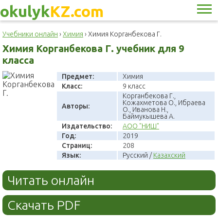
okulyk
KZ.com
Учебники онлайн
›
Химия
›
Химия Корганбекова Г.
Химия Корганбекова Г. учебник для 9
класса
Предмет:
Химия
Класс:
9 класс
Корганбекова Г.,
Кожахметова О., Ибраева
Авторы:
О., Иванова Н.,
Баймукышева А.
Издательство:
АОО "НИШ"
Год:
2019
Страниц:
208
Язык:
Русский /
Казахский
Читать онлайн
Скачать PDF