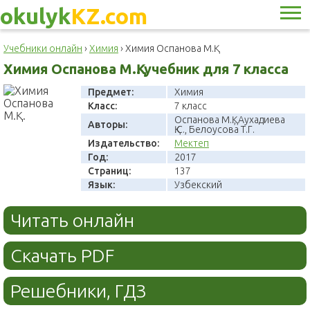
okulyk
KZ.com
Учебники онлайн
›
Химия
›
Химия Оспанова М.Қ.
Химия Оспанова М.Қ. учебник для 7 класса
Предмет:
Химия
Класс:
7 класс
Оспанова М.Қ., Аухадиева
Авторы:
Қ.С., Белоусова Т.Г.
Издательство:
Мектеп
Год:
2017
Страниц:
137
Язык:
Узбекский
Читать онлайн
Скачать PDF
Решебники, ГДЗ