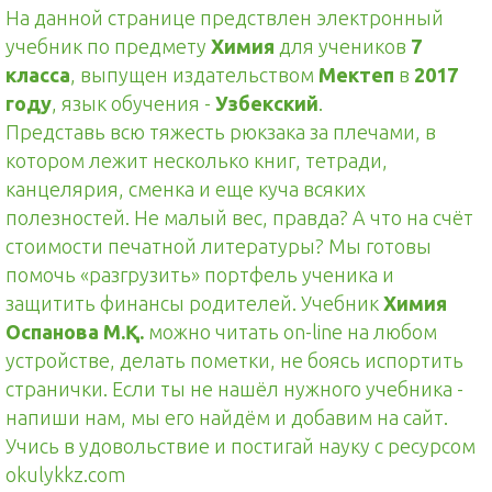
На данной странице предствлен электронный
учебник по предмету
Химия
для учеников
7
класса
, выпущен издательством
Мектеп
в
2017
году
, язык обучения -
Узбекский
.
Представь всю тяжесть рюкзака за плечами, в
котором лежит несколько книг, тетради,
канцелярия, сменка и еще куча всяких
полезностей. Не малый вес, правда? А что на счёт
стоимости печатной литературы? Мы готовы
помочь «разгрузить» портфель ученика и
защитить финансы родителей. Учебник
Химия
Оспанова М.Қ.
можно читать on-line на любом
устройстве, делать пометки, не боясь испортить
странички. Если ты не нашёл нужного учебника -
напиши нам, мы его найдём и добавим на сайт.
Учись в удовольствие и постигай науку с ресурсом
okulykkz.com