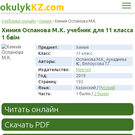
okulyk
KZ.com
Учебники онлайн
›
Химия
›
Химия Оспанова М.К.
Химия Оспанова М.К. учебник для 11 класса
1 бөлім
Предмет:
Химия
Класс:
11 класс
Оспанова М.К., Аухадиева
Авторы:
Қ.С., Белоусова Т.Г.
Издательство:
Мектеп
Год:
2019
Страниц:
192
Язык:
Казахский /
Русский
Часть:
1 бөлім /
2 бөлім
Читать онлайн
Скачать PDF