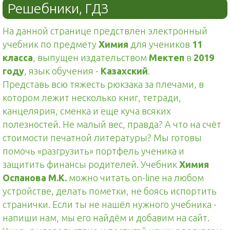
Решебники, ГДЗ
На данной странице предствлен электронный
учебник по предмету
Химия
для учеников
11
класса
, выпущен издательством
Мектеп
в
2019
году
, язык обучения -
Казахский
.
Представь всю тяжесть рюкзака за плечами, в
котором лежит несколько книг, тетради,
канцелярия, сменка и еще куча всяких
полезностей. Не малый вес, правда? А что на счёт
стоимости печатной литературы? Мы готовы
помочь «разгрузить» портфель ученика и
защитить финансы родителей. Учебник
Химия
Оспанова М.К.
можно читать on-line на любом
устройстве, делать пометки, не боясь испортить
странички. Если ты не нашёл нужного учебника -
напиши нам, мы его найдём и добавим на сайт.