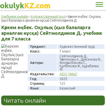
okulyk
KZ.com
Учебники онлайн
›
Художественный труд
›
Көркем еңбек. Оқулық
(қыз балаларға арналған нұсқа) Сейтмолдинов Д.
Көркем еңбек. Оқулық (қыз балаларға
арналған нұсқа) Сейтмолдинов Д. учебник
для 7 класса
Предмет:
Художественный труд
Класс:
7 класс
Сейтмолдинов Д.,
Төлегенова А., Дуйсенова Б.,
Авторы:
Жолдасбекова С.,
Құлбекова Ж., Құрабаева
Ф.
Издательство:
АОО "НИШ"
Год:
2025
Страниц:
121
Язык:
Казахский
Читать онлайн