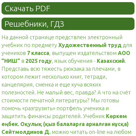
Скачать PDF
Решебники, ГДЗ
На данной странице предствлен электронный
учебник по предмету
Художественный труд
для
учеников
7 класса
, выпущен издательством
АОО
"НИШ"
в
2025 году
, язык обучения -
Казахский
.
Представь всю тяжесть рюкзака за плечами, в
котором лежит несколько книг, тетради,
канцелярия, сменка и еще куча всяких
полезностей. Не малый вес, правда? А что на счёт
стоимости печатной литературы? Мы готовы
помочь «разгрузить» портфель ученика и
защитить финансы родителей. Учебник
Көркем
еңбек. Оқулық (қыз балаларға арналған нұсқа)
Сейтмолдинов Д.
можно читать on-line на любом