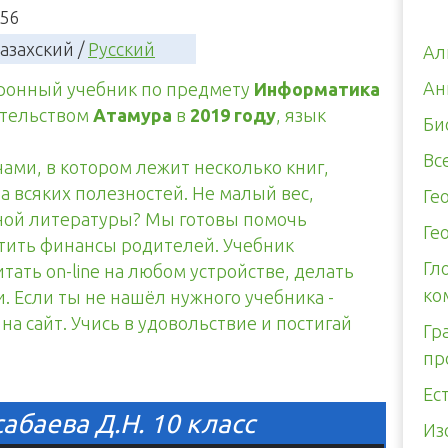
56
азахский /
Русский
Ал
Ан
тронный учебник по предмету
Информатика
ательством
Атамура
в
2019 году
, язык
Би
Вс
чами, в котором лежит несколько книг,
а всяких полезностей. Не малый вес,
Ге
тной литературы? Мы готовы помочь
Ге
итить финансы родителей. Учебник
Гл
тать on-line на любом устройстве, делать
ко
. Если ты не нашёл нужного учебника -
а сайт. Учись в удовольствие и постигай
Гр
пр
Ес
баева Д.Н. 10 класс
Из