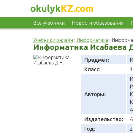
okulyk
KZ.com
Все учебники
Новости образования
Учебники онлайн
›
Информатика
›
Информат
Информатика Исабаева Д.
Предмет:
И
Класс:
1
И
Р
Авторы:
К
К
А
Издательство:
А
Год:
2