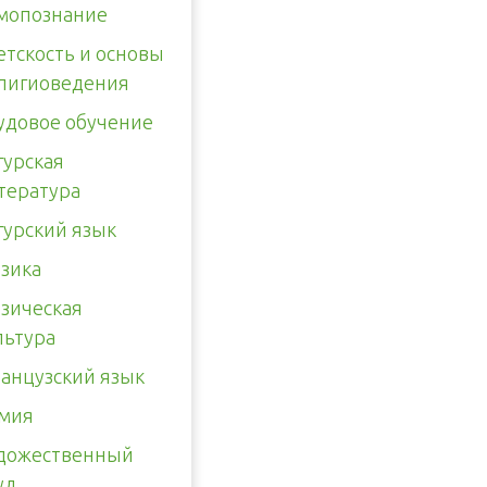
мопознание
етскость и основы
лигиоведения
удовое обучение
гурская
тература
гурский язык
зика
зическая
льтура
анцузский язык
мия
дожественный
уд