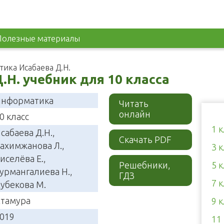
Полезные материалы
ика Исабаева Д.Н.
Н. учебник для 10 класса
нформатика
Читать
онлайн
0 класс
1 
сабаева Д.Н.,
Скачать PDF
ахимжанова Л.,
3 
иселёва Е.,
Решебники,
5 
урмангалиева Н.,
ГДЗ
7 
убекова М.
тамура
9 
019
11