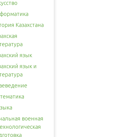
кусство
форматика
тория Казахстана
захская
тература
захский язык
захский язык и
тература
аеведение
тематика
зыка
чальная военная
технологическая
дготовка