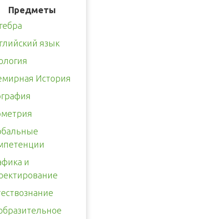
Предметы
гебра
глийский язык
ология
емирная История
ография
ометрия
обальные
мпетенции
афика и
оектирование
тествознание
образительное