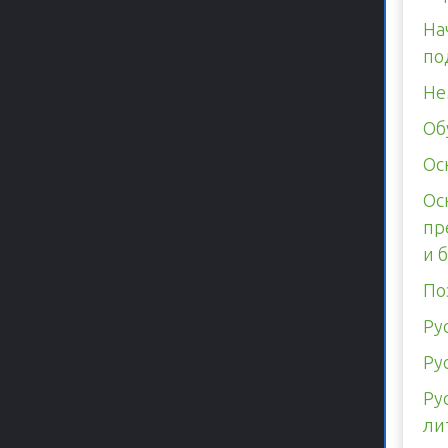
На
по
Не
Об
Ос
Ос
пр
и 
По
Ру
Ру
Ру
ли