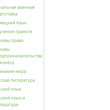
чальная военная
дготовка
мецкий язык
учение грамоте
новы права
новы
едпринимательства
бизнеса
знание мира
сская литература
сский язык
сский язык и
тература