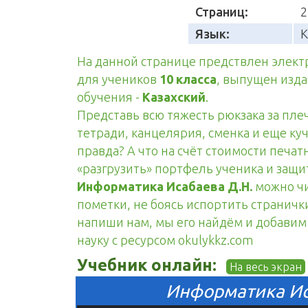
Страниц:
2
Язык:
К
На данной странице предствлен элек
для учеников
10 класса
, выпущен изд
обучения -
Казахский
.
Представь всю тяжесть рюкзака за пле
тетради, канцелярия, сменка и еще куч
правда? А что на счёт стоимости печа
«разгрузить» портфель ученика и защ
Информатика Исабаева Д.Н.
можно чи
пометки, не боясь испортить странички
напиши нам, мы его найдём и добавим н
науку с ресурсом okulykkz.com
Учебник онлайн:
На весь экран
Информатика Иса