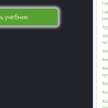
Са
Св
ь учебник
ре
Тр
Уй
ли
Уй
Фи
Фи
ку
Фр
Хи
Ху
тр