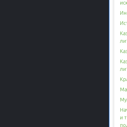
ис
Ин
Ис
Ка
ли
Ка
Ка
ли
Кр
Ма
Му
На
и 
по