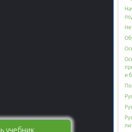
На
по
Не
Об
Ос
Ос
пр
и 
По
Ру
Ру
Ру
ли
ь учебник