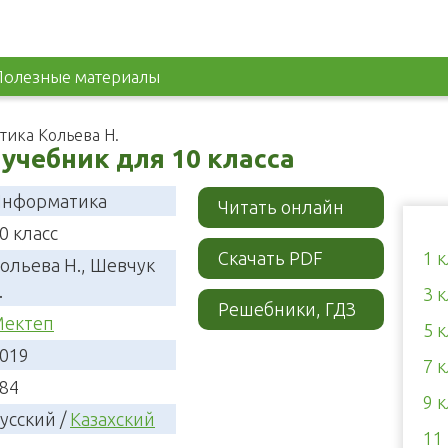
Полезные материалы
ика Кольева Н.
учебник для 10 класса
нформатика
Читать онлайн
0 класс
Скачать PDF
1 
ольева Н., Шевчук
.
3 
Решебники, ГДЗ
ектеп
5 
019
7 
84
9 
усский /
Казахский
11