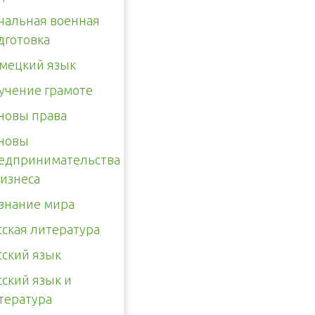
чальная военная
дготовка
мецкий язык
учение грамоте
новы права
новы
едпринимательства
бизнеса
знание мира
сская литература
сский язык
сский язык и
тература