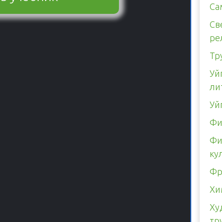
Са
Св
ре
Тр
Уй
ли
Уй
Фи
Фи
ку
Фр
Хи
Ху
тр