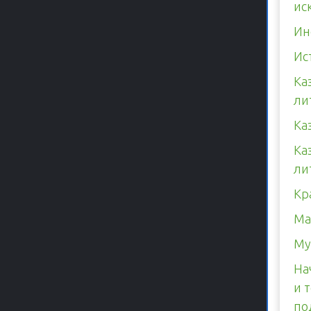
ис
Ин
Ис
Ка
ли
Ка
Ка
ли
Кр
Ма
Му
На
и 
по