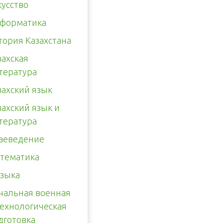
кусство
форматика
тория Казахстана
захская
тература
захский язык
захский язык и
тература
аеведение
тематика
зыка
чальная военная
технологическая
дготовка