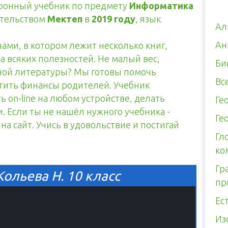
тронный учебник по предмету
Информатика
ательством
Мектеп
в
2019 году
, язык
Ал
Ан
чами, в котором лежит несколько книг,
а всяких полезностей. Не малый вес,
Би
тной литературы? Мы готовы помочь
Вс
итить финансы родителей. Учебник
 on-line на любом устройстве, делать
Ге
. Если ты не нашёл нужного учебника -
Ге
а сайт. Учись в удовольствие и постигай
Гл
ко
Гр
ольева Н. 10 класс
пр
Ес
Из