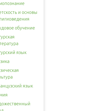
мопознание
етскость и основы
лигиоведения
удовое обучение
гурская
тература
гурский язык
зика
зическая
льтура
анцузский язык
мия
дожественный
уд