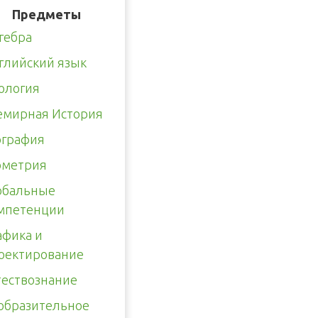
Предметы
гебра
глийский язык
ология
емирная История
ография
ометрия
обальные
мпетенции
афика и
оектирование
тествознание
образительное