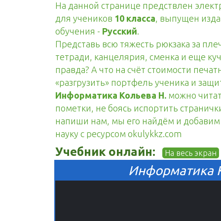
На данной странице предствлен элек
для учеников
10 класса
, выпущен изд
обучения -
Русский
.
Представь всю тяжесть рюкзака за пле
тетради, канцелярия, сменка и еще куч
правда? А что на счёт стоимости печа
«разгрузить» портфель ученика и защ
Информатика Кольева Н.
можно читать
пометки, не боясь испортить странички
напиши нам, мы его найдём и добавим н
науку с ресурсом okulykkz.com
Учебник онлайн:
На весь экран
Информатика К