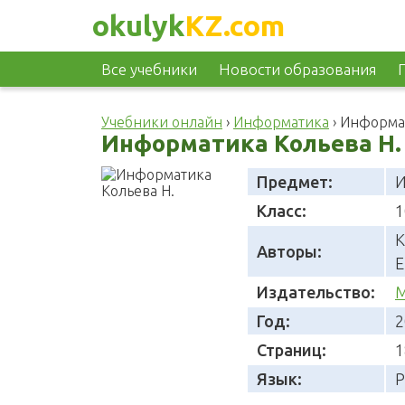
okulyk
KZ.com
Все учебники
Новости образования
Учебники онлайн
›
Информатика
›
Информат
Информатика Кольева Н. 
Предмет:
И
Класс:
1
К
Авторы:
Е
Издательство:
М
Год:
2
Страниц:
1
Язык:
Р