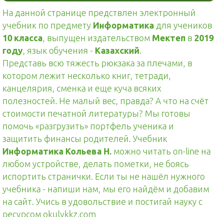
На данной странице предствлен электронный
учебник по предмету
Информатика
для учеников
10 класса
, выпущен издательством
Мектеп
в
2019
году
, язык обучения -
Казахский
.
Представь всю тяжесть рюкзака за плечами, в
котором лежит несколько книг, тетради,
канцелярия, сменка и еще куча всяких
полезностей. Не малый вес, правда? А что на счёт
стоимости печатной литературы? Мы готовы
помочь «разгрузить» портфель ученика и
защитить финансы родителей. Учебник
Информатика Кольева Н.
можно читать on-line на
любом устройстве, делать пометки, не боясь
испортить странички. Если ты не нашёл нужного
учебника - напиши нам, мы его найдём и добавим
на сайт. Учись в удовольствие и постигай науку с
ресурсом okulykkz.com