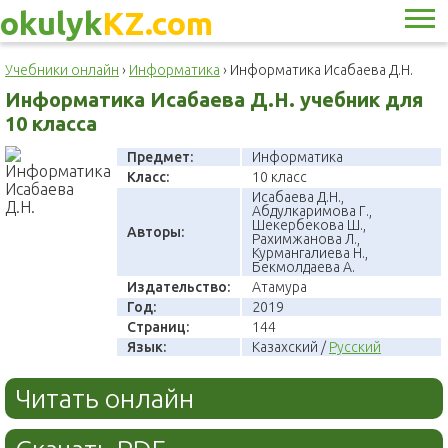
okulyk
KZ.com
Учебники онлайн
›
Информатика
›
Информатика Исабаева Д.Н.
Информатика Исабаева Д.Н. учебник для
10 класса
Предмет:
Информатика
Класс:
10 класс
Исабаева Д.Н.,
Абдулкаримова Г.,
Шекербекова Ш.,
Авторы:
Рахимжанова Л.,
Курмангалиева Н.,
Бекмолдаева А.
Издательство:
Атамура
Год:
2019
Страниц:
144
Язык:
Казахский /
Русский
Читать онлайн