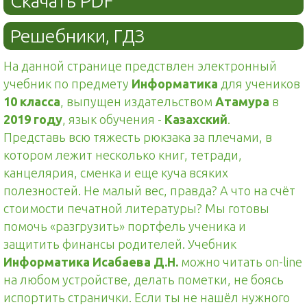
Скачать PDF
Решебники, ГДЗ
На данной странице предствлен электронный
учебник по предмету
Информатика
для учеников
10 класса
, выпущен издательством
Атамура
в
2019 году
, язык обучения -
Казахский
.
Представь всю тяжесть рюкзака за плечами, в
котором лежит несколько книг, тетради,
канцелярия, сменка и еще куча всяких
полезностей. Не малый вес, правда? А что на счёт
стоимости печатной литературы? Мы готовы
помочь «разгрузить» портфель ученика и
защитить финансы родителей. Учебник
Информатика Исабаева Д.Н.
можно читать on-line
на любом устройстве, делать пометки, не боясь
испортить странички. Если ты не нашёл нужного