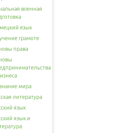
чальная военная
дготовка
мецкий язык
учение грамоте
новы права
новы
едпринимательства
бизнеса
знание мира
сская литература
сский язык
сский язык и
тература