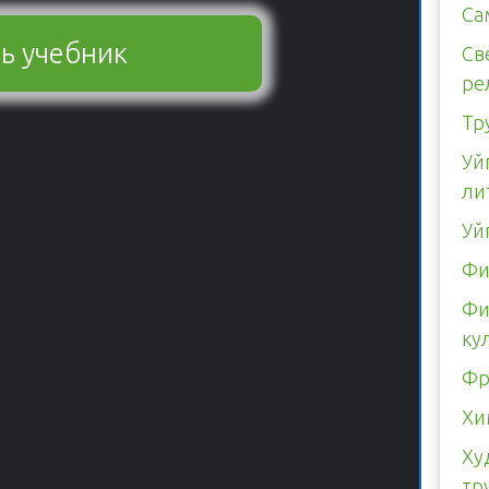
Са
ь учебник
Св
ре
Тр
Уй
ли
Уй
Фи
Фи
ку
Фр
Хи
Ху
тр