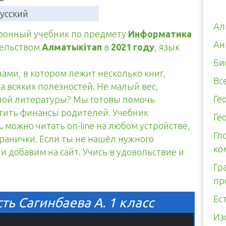
усский
Ал
тронный учебник по предмету
Информатика
Ан
тельством
Алматыкітап
в
2021 году
, язык
Би
чами, в котором лежит несколько книг,
Вс
а всяких полезностей. Не малый вес,
Ге
тной литературы? Мы готовы помочь
итить финансы родителей. Учебник
Ге
.
можно читать on-line на любом устройстве,
Гл
транички. Если ты не нашёл нужного
ко
и добавим на сайт. Учись в удовольствие и
Гр
пр
Ес
ь Сагинбаева А. 1 класс
Из