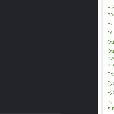
На
по
Не
Об
Ос
Ос
пр
и 
По
Ру
Ру
Ру
ли