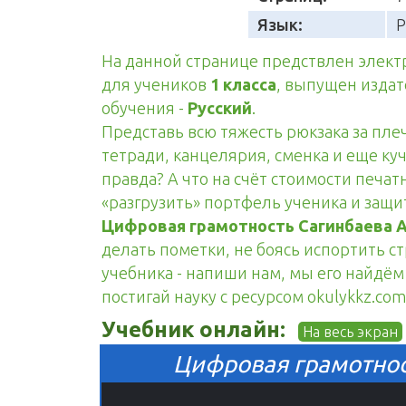
Язык:
Р
На данной странице предствлен элек
для учеников
1 класса
, выпущен изда
обучения -
Русский
.
Представь всю тяжесть рюкзака за пле
тетради, канцелярия, сменка и еще куч
правда? А что на счёт стоимости печа
«разгрузить» портфель ученика и защ
Цифровая грамотность Сагинбаева А
делать пометки, не боясь испортить с
учебника - напиши нам, мы его найдём 
постигай науку с ресурсом okulykkz.com
Учебник онлайн:
На весь экран
Цифровая грамотност