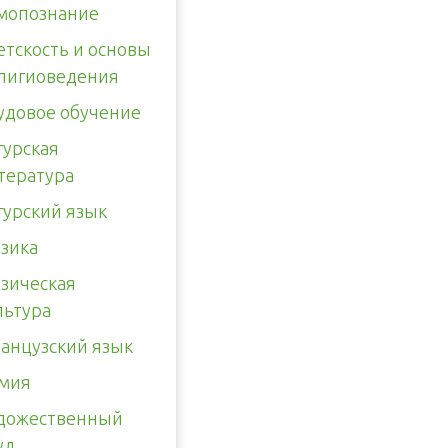
мопознание
етскость и основы
лигиоведения
удовое обучение
гурская
тература
гурский язык
зика
зическая
льтура
анцузский язык
мия
дожественный
уд