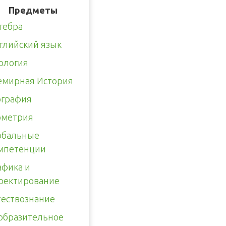
Предметы
гебра
глийский язык
ология
емирная История
ография
ометрия
обальные
мпетенции
афика и
оектирование
тествознание
образительное