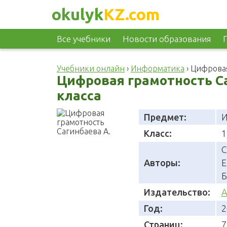
okulyk
KZ.com
Все учебники
Новости образования
Учебники онлайн
›
Информатика
›
Цифровая
Цифровая грамотность Са
класса
Предмет:
И
Класс:
1
С
Авторы:
Е
Б
Издательство:
А
Год:
2
Страниц:
7