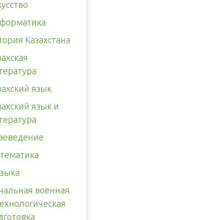
кусство
форматика
тория Казахстана
захская
тература
захский язык
захский язык и
тература
аеведение
тематика
зыка
чальная военная
технологическая
дготовка