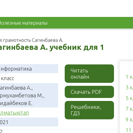
Полезные материалы
 грамотность Сагинбаева А.
гинбаева А. учебник для 1
нформатика
Читать
онлайн
1 
 класс
3 
агинбаева А.,
Скачать PDF
рмухамбетова М.,
5 
идайбеков Е.
Решебники,
7 
лматыкітап
ГДЗ
9 
021
11
2