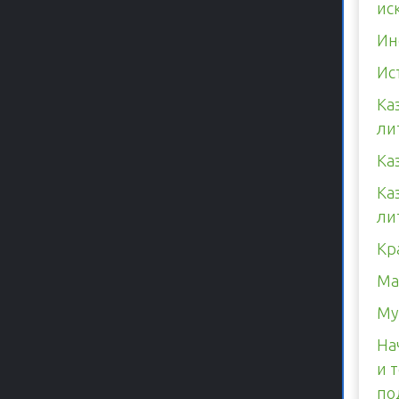
ис
Ин
Ис
Ка
ли
Ка
Ка
ли
Кр
Ма
Му
На
и 
по