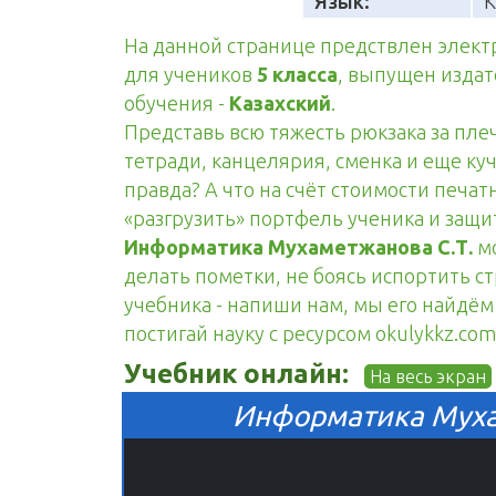
Язык:
К
На данной странице предствлен элек
для учеников
5 класса
, выпущен изда
обучения -
Казахский
.
Представь всю тяжесть рюкзака за пле
тетради, канцелярия, сменка и еще куч
правда? А что на счёт стоимости печа
«разгрузить» портфель ученика и защ
Информатика Мухаметжанова С.Т.
мо
делать пометки, не боясь испортить с
учебника - напиши нам, мы его найдём 
постигай науку с ресурсом okulykkz.com
Учебник онлайн:
На весь экран
Информатика Мухам