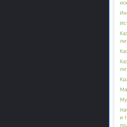
ис
Ин
Ис
Ка
ли
Ка
Ка
ли
Кр
Ма
Му
На
и 
по