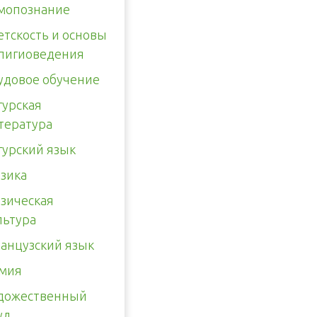
мопознание
етскость и основы
лигиоведения
удовое обучение
гурская
тература
гурский язык
зика
зическая
льтура
анцузский язык
мия
дожественный
уд