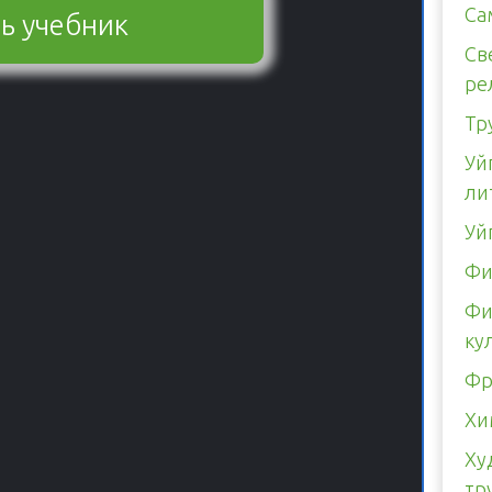
Са
ь учебник
Св
ре
Тр
Уй
ли
Уй
Фи
Фи
ку
Фр
Хи
Ху
тр