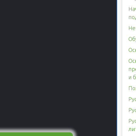
На
по
Не
Об
Ос
Ос
пр
и 
По
Ру
Ру
Ру
ли