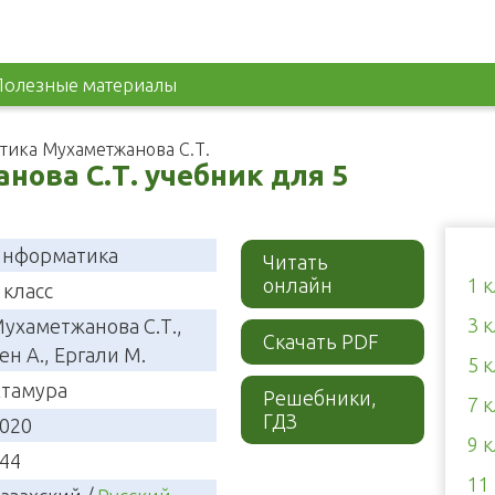
Полезные материалы
ика Мухаметжанова С.Т.
ова С.Т. учебник для 5
нформатика
Читать
онлайн
1 
 класс
3 
ухаметжанова С.Т.,
Скачать PDF
ен А., Ергали М.
5 
тамура
Решебники,
7 
ГДЗ
020
9 
44
11