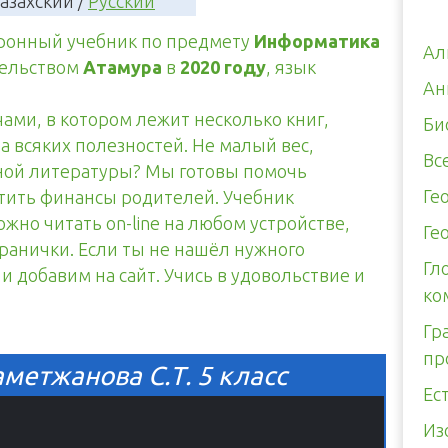
азахский /
Русский
тронный учебник по предмету
Информатика
Ал
тельством
Атамура
в
2020 году
, язык
Ан
чами, в котором лежит несколько книг,
Би
а всяких полезностей. Не малый вес,
Вс
тной литературы? Мы готовы помочь
Ге
итить финансы родителей. Учебник
жно читать on-line на любом устройстве,
Ге
транички. Если ты не нашёл нужного
Гл
и добавим на сайт. Учись в удовольствие и
ко
Гр
пр
етжанова С.Т. 5 класс
Ес
Из