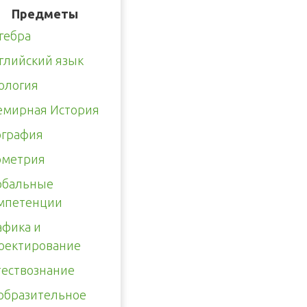
Предметы
гебра
глийский язык
ология
емирная История
ография
ометрия
обальные
мпетенции
афика и
оектирование
тествознание
образительное