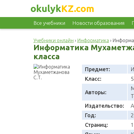
okulyk
KZ.com
Все учебники
Новости образования
Учебники онлайн
›
Информатика
›
Информат
Информатика Мухаметжан
класса
Предмет:
И
Класс:
5
М
Авторы:
Т
Издательство:
А
Год:
2
Страниц:
1