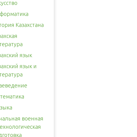
кусство
форматика
тория Казахстана
захская
тература
захский язык
захский язык и
тература
аеведение
тематика
зыка
чальная военная
технологическая
дготовка