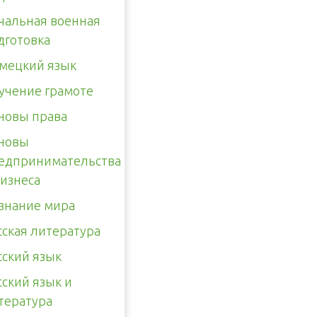
чальная военная
дготовка
мецкий язык
учение грамоте
новы права
новы
едпринимательства
бизнеса
знание мира
сская литература
сский язык
сский язык и
тература