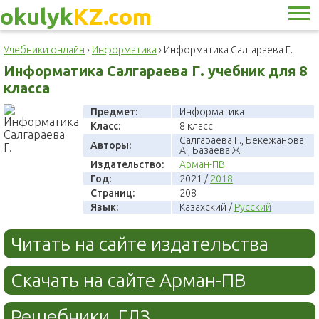
okulyk
KZ.com
Учебники онлайн
›
Информатика
›
Информатика Салгараева Г.
Информатика Салгараева Г. учебник для 8
класса
Предмет:
Информатика
Класс:
8 класс
Салгараева Г., Бекежанова
Авторы:
А., Базаева Ж.
Издательство:
Арман-ПВ
Год:
2021 /
2018
Страниц:
208
Язык:
Казахский /
Русский
Читать на сайте издательства
Скачать на сайте Арман-ПВ
Решебники, ГДЗ