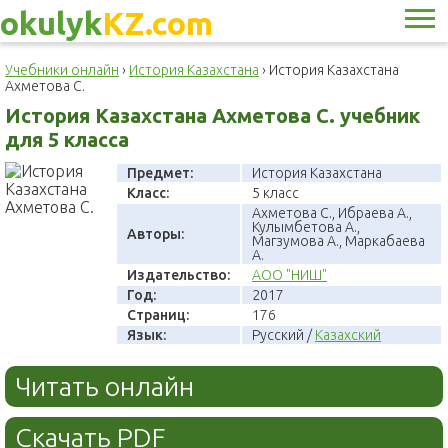
okulyk
KZ.com
Учебники онлайн
›
История Казахстана
›
История Казахстана
Ахметова С.
История Казахстана Ахметова С. учебник
для 5 класса
Предмет:
История Казахстана
Класс:
5 класс
Ахметова С., Ибраева А.,
Кулымбетова А.,
Авторы:
Магзумова А., Маркабаева
А.
Издательство:
АОО "НИШ"
Год:
2017
Страниц:
176
Язык:
Русский /
Казахский
Читать онлайн
Скачать PDF