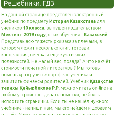
Решебники, ГДЗ
На данной странице предствлен электронный
учебник по предмету
История Казахстана
для
учеников
10 класса
, выпущен издательством
Мектеп
в
2019 году
, язык обучения -
Казахский
.
Представь всю тяжесть рюкзака за плечами, в
котором лежит несколько книг, тетради,
канцелярия, сменка и еще куча всяких
полезностей. Не малый вес, правда? А что на счёт
стоимости печатной литературы? Мы готовы
помочь «разгрузить» портфель ученика и
защитить финансы родителей. Учебник
Қазақстан
тарихы Қайырбекова Р.Р.
можно читать on-line на
любом устройстве, делать пометки, не боясь
испортить странички. Если ты не нашёл нужного
учебника - напиши нам, мы его найдём и добавим
на сайт. Учись в удовольствие и постигай науку с