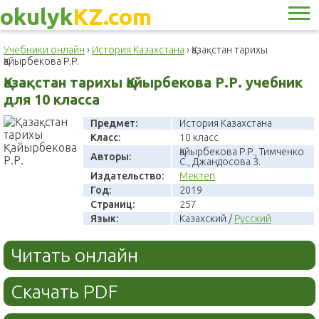
okulyk
KZ.com
Учебники онлайн
›
История Казахстана
›
Қазақстан тарихы
Қайырбекова Р.Р.
Қазақстан тарихы Қайырбекова Р.Р. учебник
для 10 класса
Предмет:
История Казахстана
Класс:
10 класс
Қайырбекова Р.Р., Тимченко
Авторы:
С., Джандосова З.
Издательство:
Мектеп
Год:
2019
Страниц:
257
Язык:
Казахский /
Русский
Читать онлайн
Скачать PDF