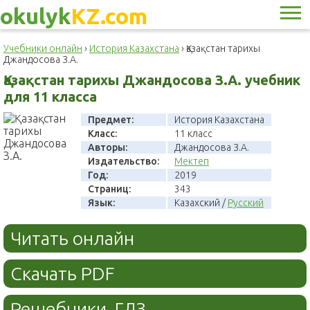
okulyk
KZ.com
Учебники онлайн
›
История Казахстана
›
Қазақстан тарихы
Джандосова З.А.
Қазақстан тарихы Джандосова З.А. учебник
для 11 класса
Предмет:
История Казахстана
Класс:
11 класс
Авторы:
Джандосова З.А.
Издательство:
Мектеп
Год:
2019
Страниц:
343
Язык:
Казахский /
Русский
Читать онлайн
Скачать PDF
Решебники, ГДЗ