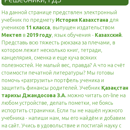
На данной странице предствлен электронный
учебник по предмету
История Казахстана
для
учеников
11 класса
, выпущен издательством
Мектеп
в
2019 году
, язык обучения -
Казахский
.
Представь всю тяжесть рюкзака за плечами, в
котором лежит несколько книг, тетради,
канцелярия, сменка и еще куча всяких
полезностей. Не малый вес, правда? А что на счёт
стоимости печатной литературы? Мы готовы
помочь «разгрузить» портфель ученика и
защитить финансы родителей. Учебник
Қазақстан
тарихы Джандосова З.А.
можно читать on-line на
любом устройстве, делать пометки, не боясь
испортить странички. Если ты не нашёл нужного
учебника - напиши нам, мы его найдём и добавим
на сайт. Учись в удовольствие и постигай науку с