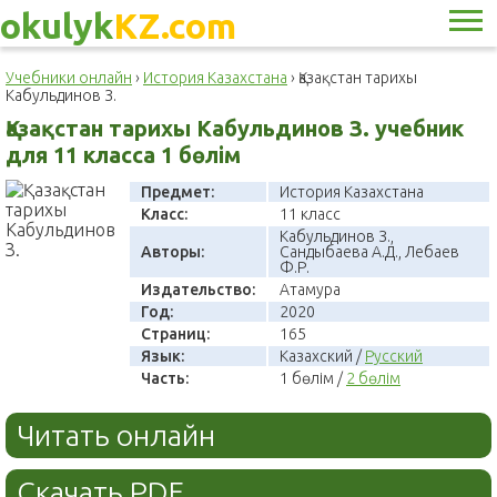
okulyk
KZ.com
Учебники онлайн
›
История Казахстана
›
Қазақстан тарихы
Кабульдинов З.
Қазақстан тарихы Кабульдинов З. учебник
для 11 класса 1 бөлім
Предмет:
История Казахстана
Класс:
11 класс
Кабульдинов З.,
Авторы:
Сандыбаева А.Д., Лебаев
Ф.Р.
Издательство:
Атамура
Год:
2020
Страниц:
165
Язык:
Казахский /
Русский
Часть:
1 бөлім /
2 бөлім
Читать онлайн
Скачать PDF