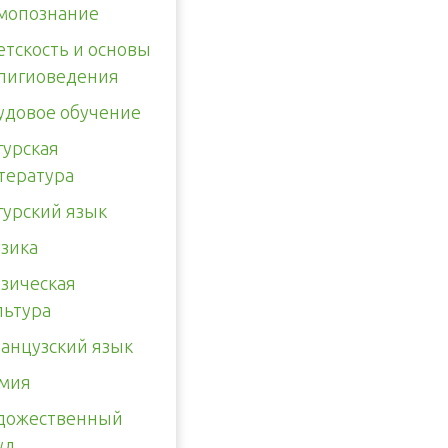
мопознание
етскость и основы
лигиоведения
удовое обучение
гурская
тература
гурский язык
зика
зическая
льтура
анцузский язык
мия
дожественный
уд