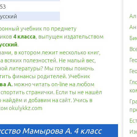
53
Ал
усский
Ан
тронный учебник по предмету
ников
4 класса
, выпущен издательством
Би
усский
.
Вс
чами, в котором лежит несколько книг,
Ге
а всяких полезностей. Не малый вес,
тной литературы? Мы готовы помочь
Ге
итить финансы родителей. Учебник
Гл
ва А.
можно читать on-line на любом
ко
испортить странички. Если ты не нашёл
 найдём и добавим на сайт. Учись в
Гр
сом okulykkz.com
пр
Ес
сство Мамырова А. 4 класс
Из