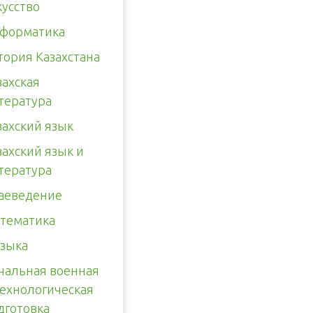
кусство
форматика
тория Казахстана
захская
тература
захский язык
захский язык и
тература
аеведение
тематика
зыка
чальная военная
технологическая
дготовка