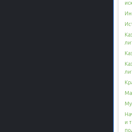
ис
Ин
Ис
Ка
ли
Ка
Ка
ли
Кр
Ма
Му
На
и 
по