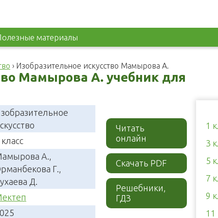
Полезные материалы
тво
›
Изобразительное искусство Мамырова А.
тво Мамырова А. учебник для
зобразительное
скусство
1 
Читать
онлайн
 класс
3 
амырова А.,
5 
Скачать PDF
рманбекова Г.,
7 
ухаева Д.
Решебники,
9 
ектеп
ГДЗ
025
11