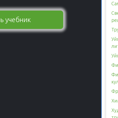
Са
Св
ь учебник
ре
Тр
Уй
ли
Уй
Фи
Фи
ку
Фр
Хи
Ху
тр