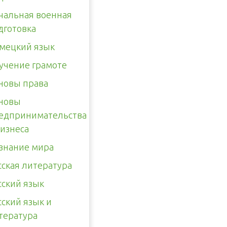
чальная военная
дготовка
мецкий язык
учение грамоте
новы права
новы
едпринимательства
бизнеса
знание мира
сская литература
сский язык
сский язык и
тература