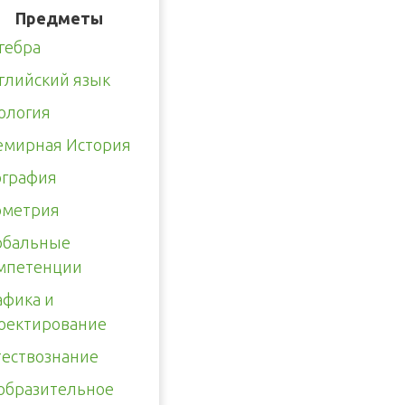
Предметы
гебра
глийский язык
ология
емирная История
ография
ометрия
обальные
мпетенции
афика и
оектирование
тествознание
образительное