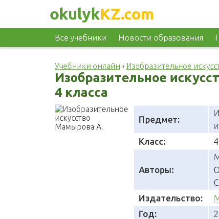
okulyk
KZ.com
Все учебники
Новости образования
Учебники онлайн
›
Изобразительное искусс
Изобразительное искусс
4 класса
И
Предмет:
и
Класс:
4
М
Авторы:
О
С
Издательство:
М
Год:
2