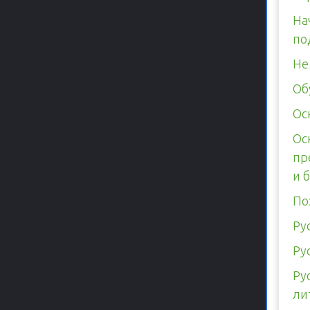
На
по
Не
Об
Ос
Ос
пр
и 
По
Ру
Ру
Ру
ли