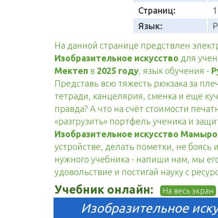
Страниц:
1
Язык:
Р
На данной странице предствлен элек
Изобразительное искусство
для уче
Мектеп
в
2025 году
, язык обучения -
Р
Представь всю тяжесть рюкзака за пле
тетради, канцелярия, сменка и еще куч
правда? А что на счёт стоимости печа
«разгрузить» портфель ученика и защ
Изобразительное искусство Мамыро
устройстве, делать пометки, не боясь 
нужного учебника - напиши нам, мы его
удовольствие и постигай науку с ресур
Учебник онлайн:
На весь экран
Изобразительное иску