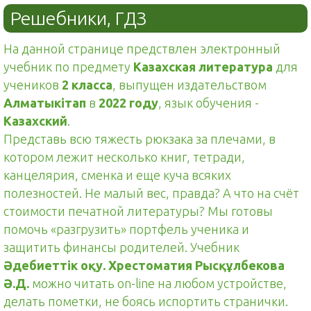
Решебники, ГДЗ
На данной странице предствлен электронный
учебник по предмету
Казахская литература
для
учеников
2 класса
, выпущен издательством
Алматыкітап
в
2022 году
, язык обучения -
Казахский
.
Представь всю тяжесть рюкзака за плечами, в
котором лежит несколько книг, тетради,
канцелярия, сменка и еще куча всяких
полезностей. Не малый вес, правда? А что на счёт
стоимости печатной литературы? Мы готовы
помочь «разгрузить» портфель ученика и
защитить финансы родителей. Учебник
Әдебиеттік оқу. Хрестоматия Рысқұлбекова
Ә.Д.
можно читать on-line на любом устройстве,
делать пометки, не боясь испортить странички.