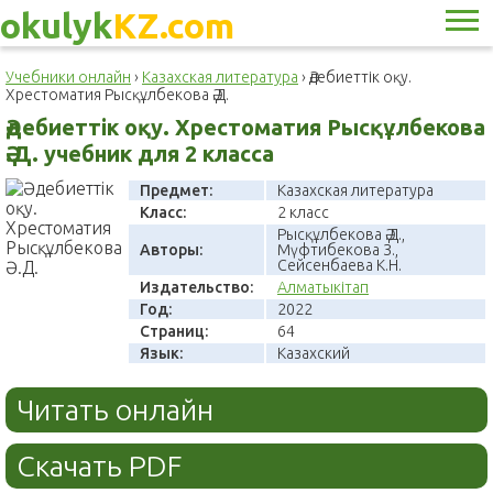
okulyk
KZ.com
Учебники онлайн
›
Казахская литература
›
Әдебиеттік оқу.
Хрестоматия Рысқұлбекова Ә.Д.
Әдебиеттік оқу. Хрестоматия Рысқұлбекова
Ә.Д. учебник для 2 класса
Предмет:
Казахская литература
Класс:
2 класс
Рысқұлбекова Ә.Д.,
Авторы:
Мүфтибекова З.,
Сейсенбаева К.Н.
Издательство:
Алматыкітап
Год:
2022
Страниц:
64
Язык:
Казахский
Читать онлайн
Скачать PDF