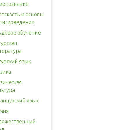
мопознание
етскость и основы
лигиоведения
удовое обучение
гурская
тература
гурский язык
зика
зическая
льтура
анцузский язык
мия
дожественный
уд