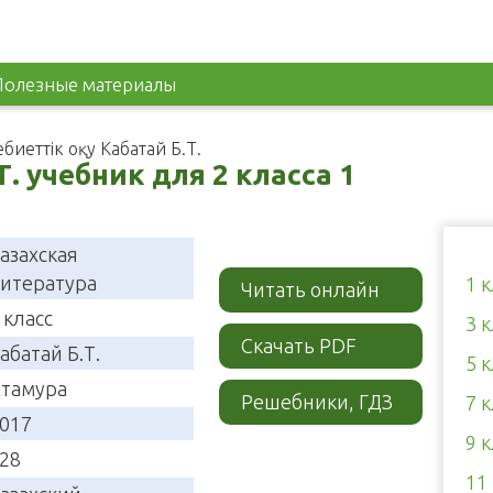
Полезные материалы
дебиеттік оқу Кабатай Б.Т.
Т. учебник для 2 класса 1
азахская
итература
1 
Читать онлайн
 класс
3 
Скачать PDF
абатай Б.Т.
5 
тамура
Решебники, ГДЗ
7 
017
9 
28
11