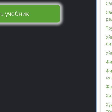
Са
Св
ь учебник
ре
Тр
Уй
ли
Уй
Фи
Фи
ку
Фр
Хи
Ху
тр