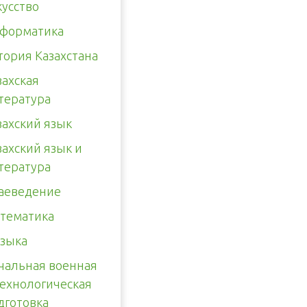
кусство
форматика
тория Казахстана
захская
тература
захский язык
захский язык и
тература
аеведение
тематика
зыка
чальная военная
технологическая
дготовка