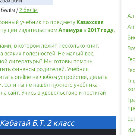
азахский
 бөлім /
2 бөлім
Ал
тронный учебник по предмету
Казахская
Ан
ыпущен издательством
Атамура
в
2017 году
,
Би
чами, в котором лежит несколько книг,
Вс
а всяких полезностей. Не малый вес,
Ге
тной литературы? Мы готовы помочь
итить финансы родителей. Учебник
Ге
тать on-line на любом устройстве, делать
Гл
. Если ты не нашёл нужного учебника -
ко
а сайт. Учись в удовольствие и постигай
Гр
пр
Ес
Кабатай Б.Т. 2 класс
Из