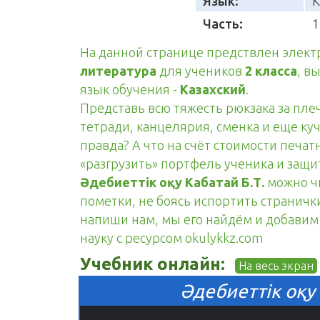
Язык:
К
Часть:
1
На данной странице предствлен элек
литература
для учеников
2 класса
, в
язык обучения -
Казахский
.
Представь всю тяжесть рюкзака за пле
тетради, канцелярия, сменка и еще куч
правда? А что на счёт стоимости печа
«разгрузить» портфель ученика и защ
Әдебиеттік оқу Кабатай Б.Т.
можно чи
пометки, не боясь испортить странички
напиши нам, мы его найдём и добавим н
науку с ресурсом okulykkz.com
Учебник онлайн:
На весь экран
Әдебиеттік оқу 