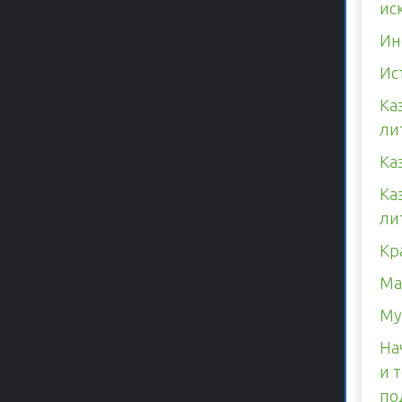
ис
Ин
Ис
Ка
ли
Ка
Ка
ли
Кр
Ма
Му
На
и 
по