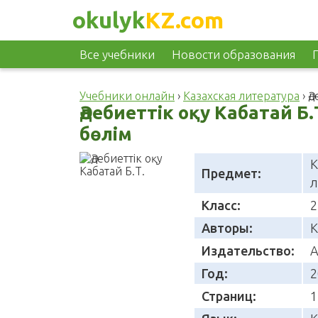
okulyk
KZ.com
Все учебники
Новости образования
Учебники онлайн
›
Казахская литература
›
Ә
Әдебиеттік оқу Кабатай Б.
бөлім
К
Предмет:
л
Класс:
2
Авторы:
К
Издательство:
А
Год:
2
Страниц:
1