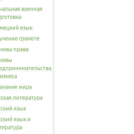
чальная военная
дготовка
мецкий язык
учение грамоте
новы права
новы
едпринимательства
бизнеса
знание мира
сская литература
сский язык
сский язык и
тература