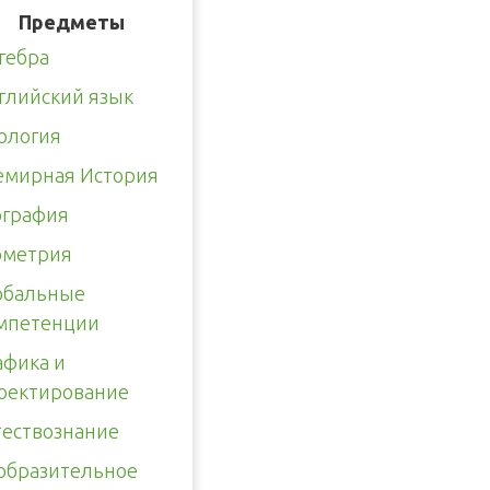
Предметы
гебра
глийский язык
ология
емирная История
ография
ометрия
обальные
мпетенции
афика и
оектирование
тествознание
образительное