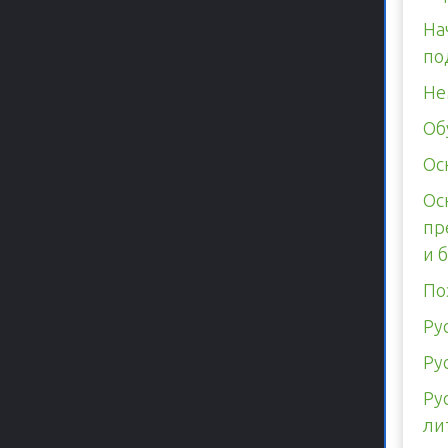
На
по
Не
Об
Ос
Ос
пр
и 
По
Ру
Ру
Ру
ли