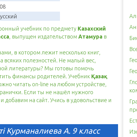
08
Ал
усский
Ан
тронный учебник по предмету
Казахский
асса
, выпущен издательством
Атамура
в
Би
Вс
чами, в котором лежит несколько книг,
Ге
а всяких полезностей. Не малый вес,
тной литературы? Мы готовы помочь
Ге
итить финансы родителей. Учебник
Қазақ
Гл
жно читать on-line на любом устройстве,
ко
транички. Если ты не нашёл нужного
и добавим на сайт. Учись в удовольствие и
Гр
пр
Ес
ті Курманалиева А. 9 класс
Из