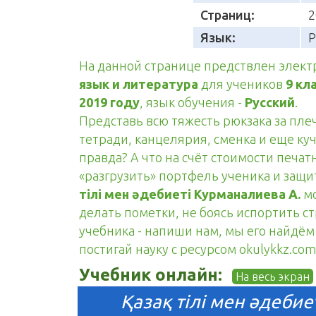
Страниц:
2
Язык:
Р
На данной странице предствлен элек
язык и литература
для учеников
9 кл
2019 году
, язык обучения -
Русский
.
Представь всю тяжесть рюкзака за пле
тетради, канцелярия, сменка и еще куч
правда? А что на счёт стоимости печа
«разгрузить» портфель ученика и защ
тілі мен әдебиеті Курманалиева А.
мо
делать пометки, не боясь испортить с
учебника - напиши нам, мы его найдём 
постигай науку с ресурсом okulykkz.com
Учебник онлайн:
На весь экран
Қазақ тілі мен әдебие