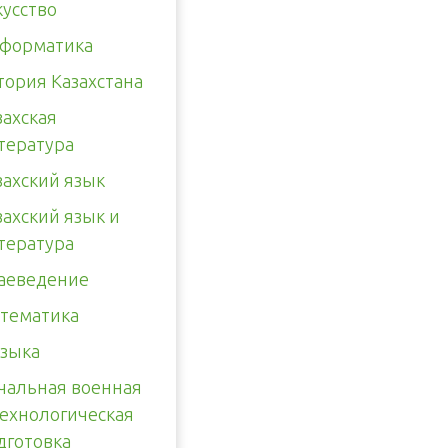
кусство
форматика
тория Казахстана
захская
тература
захский язык
захский язык и
тература
аеведение
тематика
зыка
чальная военная
технологическая
дготовка