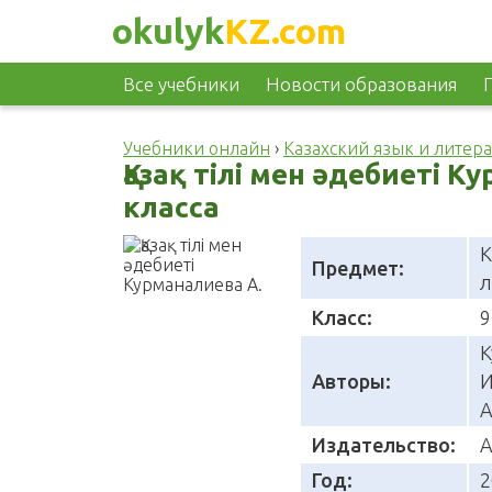
okulyk
KZ.com
Все учебники
Новости образования
Учебники онлайн
›
Казахский язык и литера
Қазақ тілі мен әдебиеті К
класса
К
Предмет:
л
Класс:
9
К
Авторы:
И
А
Издательство:
А
Год:
2