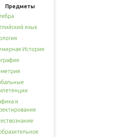
Предметы
гебра
глийский язык
ология
емирная История
ография
ометрия
обальные
мпетенции
афика и
оектирование
тествознание
образительное