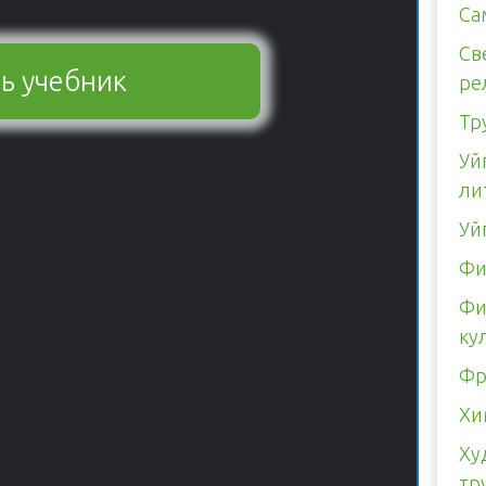
Са
Св
ь учебник
ре
Тр
Уй
ли
Уй
Фи
Фи
ку
Фр
Хи
Ху
тр