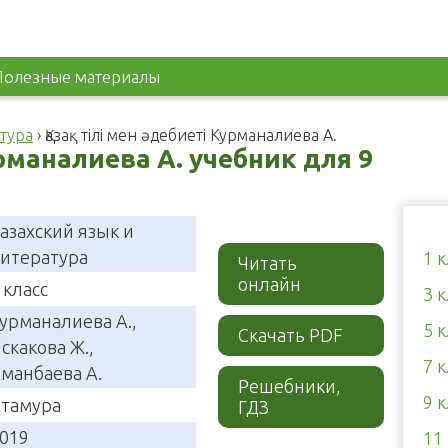
Полезные материалы
тура
›
Қазақ тілі мен әдебиеті Курманалиева А.
урманалиева А. учебник для 9
азахский язык и
итература
1 
Читать
онлайн
 класс
3 
урманалиева А.,
5 
Скачать PDF
скакова Ж.,
7 
манбаева А.
Решебники,
9 
тамура
ГДЗ
019
11