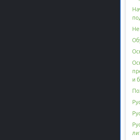
На
по
Не
Об
Ос
Ос
пр
и 
По
Ру
Ру
Ру
ли