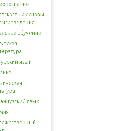
мопознание
етскость и основы
лигиоведения
удовое обучение
гурская
тература
гурский язык
зика
зическая
льтура
анцузский язык
мия
дожественный
уд