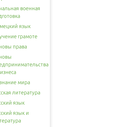
чальная военная
дготовка
мецкий язык
учение грамоте
новы права
новы
едпринимательства
бизнеса
знание мира
сская литература
сский язык
сский язык и
тература