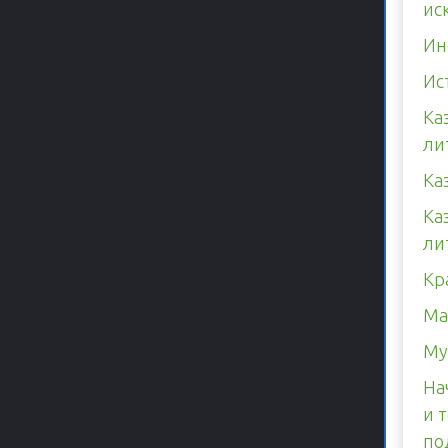
ис
Ин
Ис
Ка
ли
Ка
Ка
ли
Кр
Ма
Му
На
и 
по