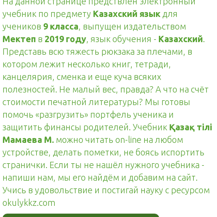
На данной странице предствлен электронный
учебник по предмету
Казахский язык
для
учеников
9 класса
, выпущен издательством
Мектеп
в
2019 году
, язык обучения -
Казахский
.
Представь всю тяжесть рюкзака за плечами, в
котором лежит несколько книг, тетради,
канцелярия, сменка и еще куча всяких
полезностей. Не малый вес, правда? А что на счёт
стоимости печатной литературы? Мы готовы
помочь «разгрузить» портфель ученика и
защитить финансы родителей. Учебник
Қазақ тілі
Мамаева М.
можно читать on-line на любом
устройстве, делать пометки, не боясь испортить
странички. Если ты не нашёл нужного учебника -
напиши нам, мы его найдём и добавим на сайт.
Учись в удовольствие и постигай науку с ресурсом
okulykkz.com