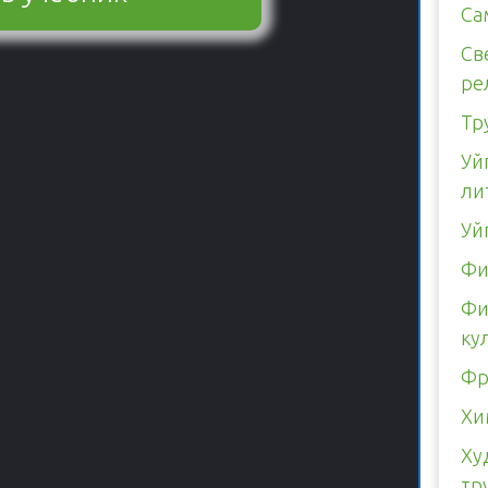
Са
Св
ре
Тр
Уй
ли
Уй
Фи
Фи
ку
Фр
Хи
Ху
тр