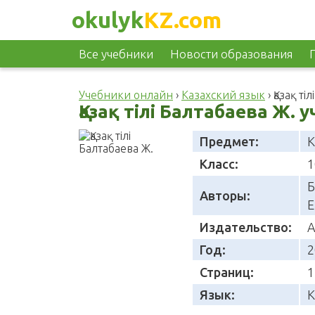
okulyk
KZ.com
Все учебники
Новости образования
Учебники онлайн
›
Казахский язык
›
Қазақ ті
Қазақ тілі Балтабаева Ж. 
Предмет:
К
Класс:
1
Б
Авторы:
Е
Издательство:
А
Год:
2
Страниц:
1
Язык:
К