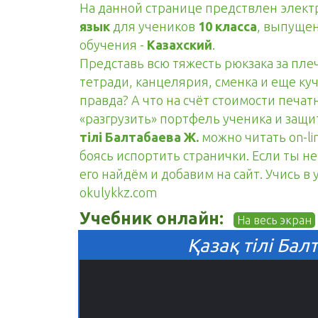
На данной странице предствлен элек
язык
для учеников
10 класса
, выпуще
обучения -
Казахский
.
Представь всю тяжесть рюкзака за пле
тетради, канцелярия, сменка и еще куч
правда? А что на счёт стоимости печа
«разгрузить» портфель ученика и защ
тілі Балтабаева Ж.
можно читать on-li
боясь испортить странички. Если ты н
его найдём и добавим на сайт. Учись в
okulykkz.com
Учебник онлайн:
На весь экран
Қазақ тілі Бал