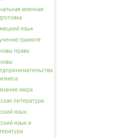
чальная военная
дготовка
мецкий язык
учение грамоте
новы права
новы
едпринимательства
бизнеса
знание мира
сская литература
сский язык
сский язык и
тература