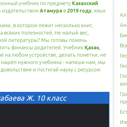
тронный учебник по предмету
Казахский
н издательством
Атамура
в
2019 году
, язык
Ал
Ан
чами, в котором лежит несколько книг,
а всяких полезностей. Не малый вес,
Би
тной литературы? Мы готовы помочь
Вс
итить финансы родителей. Учебник
Қазақ
ne на любом устройстве, делать пометки, не
Ге
е нашёл нужного учебника - напиши нам, мы
Ге
 удовольствие и постигай науку с ресурсом
Гл
ко
Гр
табаева Ж. 10 класс
пр
Ес
Из