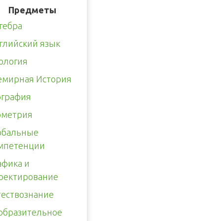
Предметы
гебра
глийский язык
ология
емирная История
ография
ометрия
обальные
мпетенции
афика и
оектирование
тествознание
образительное