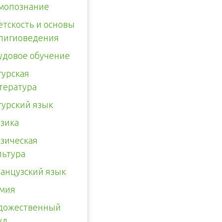
мопознание
етскость и основы
лигиоведения
удовое обучение
гурская
тература
гурский язык
зика
зическая
льтура
анцузский язык
мия
дожественный
уд