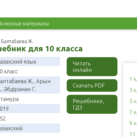
Полезные материалы
лі Балтабаева Ж.
учебник для 10 класса
азахский язык
Читать
онлайн
0 класс
1 
алтабаева Ж., Арын
Скачать PDF
., Әбдіраман Г.
3 
тамура
Решебники,
5 
ГДЗ
019
7 
52
9 
азахский
11