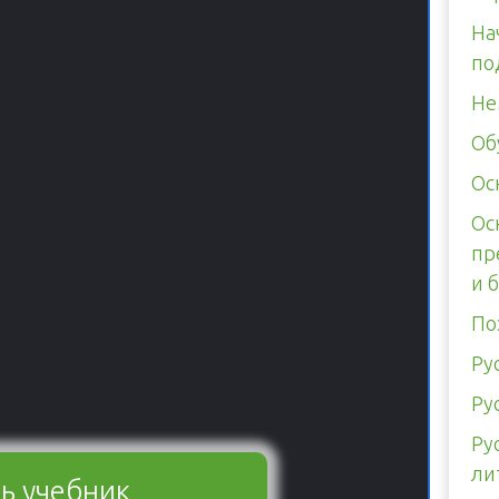
На
по
Не
Об
Ос
Ос
пр
и 
По
Ру
Ру
Ру
ли
ь учебник