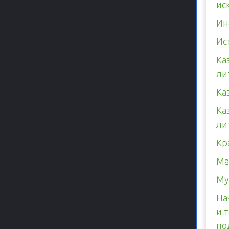
ис
Ин
Ис
Ка
ли
Ка
Ка
ли
Кр
Ма
Му
На
и 
по