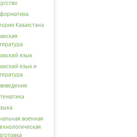
кусство
форматика
тория Казахстана
захская
тература
захский язык
захский язык и
тература
аеведение
тематика
зыка
чальная военная
технологическая
дготовка