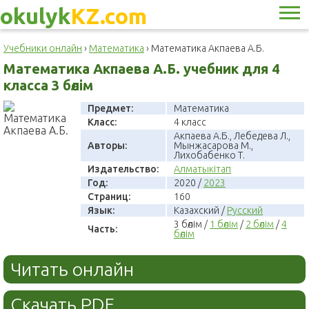
okulyk
KZ.com
Учебники онлайн
›
Математика
›
Математика Акпаева А.Б.
Математика Акпаева А.Б. учебник для 4
класса 3 бөлім
Предмет:
Математика
Класс:
4 класс
Акпаева А.Б., Лебедева Л.,
Авторы:
Мынжасарова М.,
Лихобабенко Т.
Издательство:
Алматыкітап
Год:
2020 /
2023
Страниц:
160
Язык:
Казахский /
Русский
3 бөлім /
1 бөлім
/
2 бөлім
/
4
Часть:
бөлім
Читать онлайн
Скачать PDF