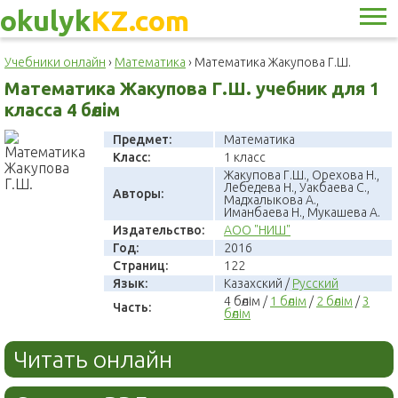
okulyk
KZ.com
Учебники онлайн
›
Математика
›
Математика Жакупова Г.Ш.
Математика Жакупова Г.Ш. учебник для 1
класса 4 бөлім
Предмет:
Математика
Класс:
1 класс
Жакупова Г.Ш., Орехова Н.,
Лебедева Н., Уакбаева С.,
Авторы:
Мадхалыкова А.,
Иманбаева Н., Мукашева А.
Издательство:
АОО "НИШ"
Год:
2016
Страниц:
122
Язык:
Казахский /
Русский
4 бөлім /
1 бөлім
/
2 бөлім
/
3
Часть:
бөлім
Читать онлайн