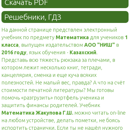
Скачать PDF
Решебники, ГДЗ
На данной странице предствлен электронный
учебник по предмету
Математика
для учеников
1
класса
, выпущен издательством
АОО "НИШ"
в
2016 году
, язык обучения -
Казахский
.
Представь всю тяжесть рюкзака за плечами, в
котором лежит несколько книг, тетради,
канцелярия, сменка и еще куча всяких
полезностей. Не малый вес, правда? А что на счёт
стоимости печатной литературы? Мы готовы
помочь «разгрузить» портфель ученика и
защитить финансы родителей. Учебник
Математика Жакупова Г.Ш.
можно читать on-line
на любом устройстве, делать пометки, не боясь
испортить странички. Если ты не нашёл нужного