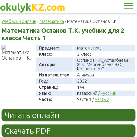
okulyk
KZ.com
Учебники онлайн
›
Математика
›
Математика Оспанов Т.К.
Математика Оспанов Т.К. учебник для 2
класса Часть 1
Предмет:
Математика
Класс:
2 класс
Оспанов Т.К., Астамбаева
Авторы:
Ж.К., Мергенбаева Н.О.,
Козленко А.С.
Издательство:
Атамура
Год:
2022
Страниц:
144
Язык:
Казахский /
Русский
Часть:
Часть 1 /
Часть 2
Читать онлайн
Скачать PDF