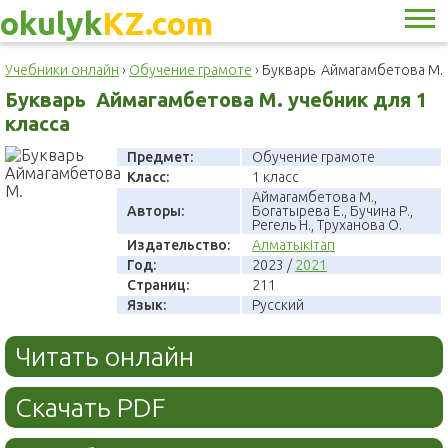
okulyk
KZ.com
Учебники онлайн
›
Обучение грамоте
›
Букварь Аймагамбетова М.
Букварь Аймагамбетова М. учебник для 1
класса
Предмет:
Обучение грамоте
Класс:
1 класс
Аймагамбетова М.,
Авторы:
Богатырева Е., Бучина Р.,
Регель Н., Труханова О.
Издательство:
Алматыкітап
Год:
2023 /
2021
Страниц:
211
Язык:
Русский
Читать онлайн
Скачать PDF