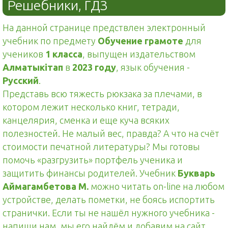
Решебники, ГДЗ
На данной странице предствлен электронный
учебник по предмету
Обучение грамоте
для
учеников
1 класса
, выпущен издательством
Алматыкітап
в
2023 году
, язык обучения -
Русский
.
Представь всю тяжесть рюкзака за плечами, в
котором лежит несколько книг, тетради,
канцелярия, сменка и еще куча всяких
полезностей. Не малый вес, правда? А что на счёт
стоимости печатной литературы? Мы готовы
помочь «разгрузить» портфель ученика и
защитить финансы родителей. Учебник
Букварь
Аймагамбетова М.
можно читать on-line на любом
устройстве, делать пометки, не боясь испортить
странички. Если ты не нашёл нужного учебника -
напиши нам, мы его найдём и добавим на сайт.