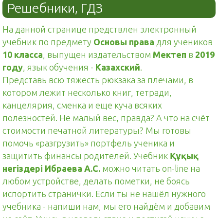
Решебники, ГДЗ
На данной странице предствлен электронный
учебник по предмету
Основы права
для учеников
10 класса
, выпущен издательством
Мектеп
в
2019
году
, язык обучения -
Казахский
.
Представь всю тяжесть рюкзака за плечами, в
котором лежит несколько книг, тетради,
канцелярия, сменка и еще куча всяких
полезностей. Не малый вес, правда? А что на счёт
стоимости печатной литературы? Мы готовы
помочь «разгрузить» портфель ученика и
защитить финансы родителей. Учебник
Құқық
негіздері Ибраева А.С.
можно читать on-line на
любом устройстве, делать пометки, не боясь
испортить странички. Если ты не нашёл нужного
учебника - напиши нам, мы его найдём и добавим