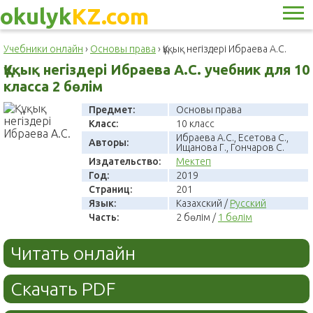
okulyk
KZ.com
Учебники онлайн
›
Основы права
›
Құқық негіздері Ибраева А.С.
Құқық негіздері Ибраева А.С. учебник для 10
класса 2 бөлім
Предмет:
Основы права
Класс:
10 класс
Ибраева А.С., Есетова С.,
Авторы:
Ищанова Г., Гончаров С.
Издательство:
Мектеп
Год:
2019
Страниц:
201
Язык:
Казахский /
Русский
Часть:
2 бөлім /
1 бөлім
Читать онлайн
Скачать PDF