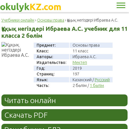
okulyk
KZ.com
Учебники онлайн
›
Основы права
›
Құқық негіздері Ибраева А.С.
Құқық негіздері Ибраева А.С. учебник для 11
класса 2 бөлім
Предмет:
Основы права
Класс:
11 класс
Авторы:
Ибраева А.С.
Издательство:
Мектеп
Год:
2019
Страниц:
197
Язык:
Казахский /
Русский
Часть:
2 бөлім /
1 бөлім
Читать онлайн
Скачать PDF