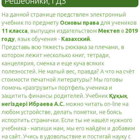
Решебники, ГДЗ
На данной странице предствлен электронный
учебник по предмету
Основы права
для учеников
11 класса
, выпущен издательством
Мектеп
в
2019
году
, язык обучения -
Казахский
.
Представь всю тяжесть рюкзака за плечами, в
котором лежит несколько книг, тетради,
канцелярия, сменка и еще куча всяких
полезностей. Не малый вес, правда? А что на счёт
стоимости печатной литературы? Мы готовы
помочь «разгрузить» портфель ученика и
защитить финансы родителей. Учебник
Құқық
негіздері Ибраева А.С.
можно читать on-line на
любом устройстве, делать пометки, не боясь
испортить странички. Если ты не нашёл нужного
учебника - напиши нам, мы его найдём и добавим
на сайт. Учись в удовольствие и постигай науку с