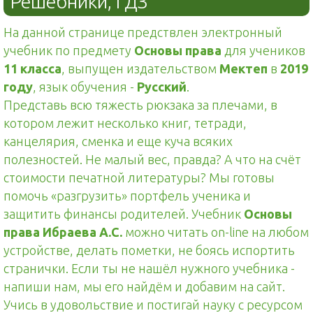
Решебники, ГДЗ
На данной странице предствлен электронный
учебник по предмету
Основы права
для учеников
11 класса
, выпущен издательством
Мектеп
в
2019
году
, язык обучения -
Русский
.
Представь всю тяжесть рюкзака за плечами, в
котором лежит несколько книг, тетради,
канцелярия, сменка и еще куча всяких
полезностей. Не малый вес, правда? А что на счёт
стоимости печатной литературы? Мы готовы
помочь «разгрузить» портфель ученика и
защитить финансы родителей. Учебник
Основы
права Ибраева А.С.
можно читать on-line на любом
устройстве, делать пометки, не боясь испортить
странички. Если ты не нашёл нужного учебника -
напиши нам, мы его найдём и добавим на сайт.
Учись в удовольствие и постигай науку с ресурсом