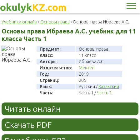
okulyk
KZ.com
Учебники онлайн
›
Основы права
›
Основы права Ибраева А.С.
Основы права Ибраева А.С. учебник для 11
класса Часть 1
Предмет:
Основы права
Класс:
11 класс
Авторы:
Ибраева А.С.
Издательство:
Мектеп
Год:
2019
Страниц:
205
Язык:
Русский /
Казахский
Часть:
Часть 1 /
Часть 2
Читать онлайн
Скачать PDF