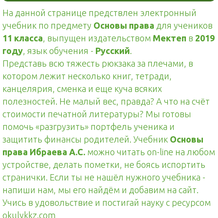
На данной странице предствлен электронный
учебник по предмету
Основы права
для учеников
11 класса
, выпущен издательством
Мектеп
в
2019
году
, язык обучения -
Русский
.
Представь всю тяжесть рюкзака за плечами, в
котором лежит несколько книг, тетради,
канцелярия, сменка и еще куча всяких
полезностей. Не малый вес, правда? А что на счёт
стоимости печатной литературы? Мы готовы
помочь «разгрузить» портфель ученика и
защитить финансы родителей. Учебник
Основы
права Ибраева А.С.
можно читать on-line на любом
устройстве, делать пометки, не боясь испортить
странички. Если ты не нашёл нужного учебника -
напиши нам, мы его найдём и добавим на сайт.
Учись в удовольствие и постигай науку с ресурсом
okulykkz.com