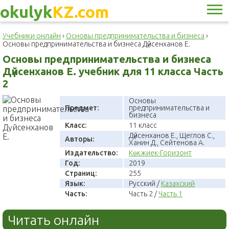
okulyk
KZ.com
Учебники онлайн
›
Основы предпринимательства и бизнеса
›
Основы предпринимательства и бизнеса Дүйсенханов Е.
Основы предпринимательства и бизнеса
Дүйсенханов Е. учебник для 11 класса Часть
2
Основы
Предмет:
предпринимательства и
бизнеса
Класс:
11 класс
Дүйсенханов Е., Щеглов С.,
Авторы:
Ханин Д., Сейтенова А.
Издательство:
Көкжиек-Горизонт
Год:
2019
Страниц:
255
Язык:
Русский /
Казахский
Часть:
Часть 2 /
Часть 1
Читать онлайн