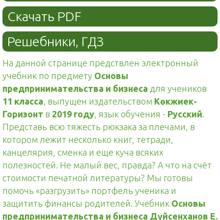
Скачать PDF
Решебники, ГДЗ
На данной странице предствлен электронный
учебник по предмету
Основы
предпринимательства и бизнеса
для учеников
11 класса
, выпущен издательством
Көкжиек-
Горизонт
в
2019 году
, язык обучения -
Русский
.
Представь всю тяжесть рюкзака за плечами, в
котором лежит несколько книг, тетради,
канцелярия, сменка и еще куча всяких
полезностей. Не малый вес, правда? А что на счёт
стоимости печатной литературы? Мы готовы
помочь «разгрузить» портфель ученика и
защитить финансы родителей. Учебник
Основы
предпринимательства и бизнеса Дүйсенханов Е.