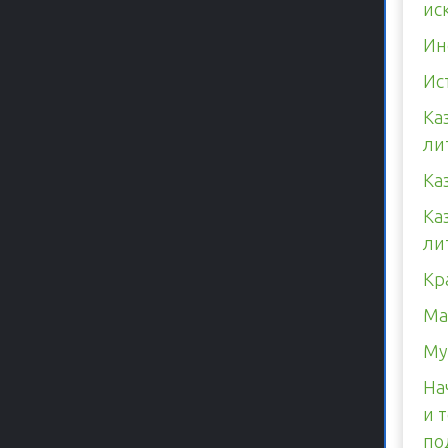
ис
Ин
Ис
Ка
ли
Ка
Ка
ли
Кр
Ма
Му
На
и 
по