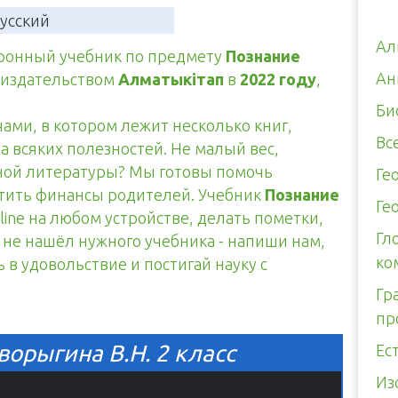
усский
Ал
тронный учебник по предмету
Познание
Ан
 издательством
Алматыкітап
в
2022 году
,
Би
чами, в котором лежит несколько книг,
Вс
а всяких полезностей. Не малый вес,
тной литературы? Мы готовы помочь
Ге
итить финансы родителей. Учебник
Познание
Ге
line на любом устройстве, делать пометки,
Гл
ы не нашёл нужного учебника - напиши нам,
ко
ь в удовольствие и постигай науку с
Гр
пр
орыгина В.Н. 2 класс
Ес
Из