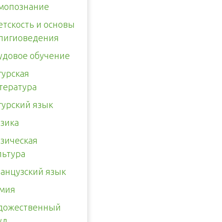
мопознание
етскость и основы
лигиоведения
удовое обучение
гурская
тература
гурский язык
зика
зическая
льтура
анцузский язык
мия
дожественный
уд