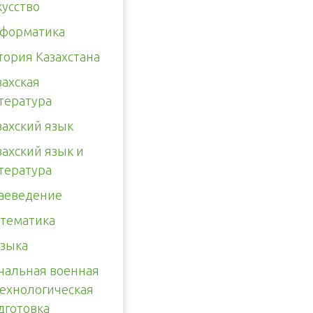
кусство
форматика
тория Казахстана
захская
тература
захский язык
захский язык и
тература
аеведение
тематика
зыка
чальная военная
технологическая
дготовка