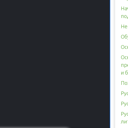
На
по
Не
Об
Ос
Ос
пр
и 
По
Ру
Ру
Ру
ли