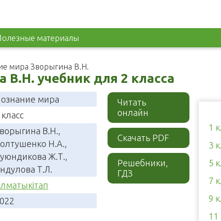
Полезные материалы
е мира Зворыгина В.Н.
 В.Н. учебник для 2 класса
ознание мира
Читать
онлайн
 класс
1 
ворыгина В.Н.,
Скачать PDF
олтушенко Н.А.,
3 
уюндикова Ж.Т.,
Решебники,
5 
ндулова Т.Л.
ГДЗ
7 
лматыкітап
9 
022
11