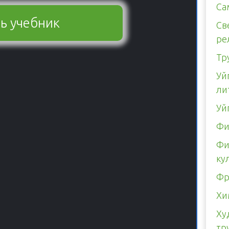
Са
ь учебник
Св
ре
Тр
Уй
ли
Уй
Фи
Фи
ку
Фр
Хи
Ху
тр