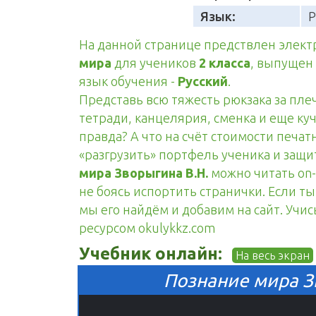
Язык:
Р
На данной странице предствлен элек
мира
для учеников
2 класса
, выпущен
язык обучения -
Русский
.
Представь всю тяжесть рюкзака за пле
тетради, канцелярия, сменка и еще куч
правда? А что на счёт стоимости печа
«разгрузить» портфель ученика и защ
мира Зворыгина В.Н.
можно читать on-
не боясь испортить странички. Если т
мы его найдём и добавим на сайт. Учис
ресурсом okulykkz.com
Учебник онлайн:
На весь экран
Познание мира Зв