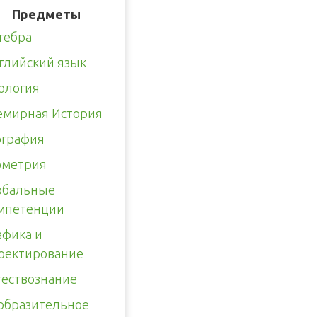
Предметы
гебра
глийский язык
ология
емирная История
ография
ометрия
обальные
мпетенции
афика и
оектирование
тествознание
образительное