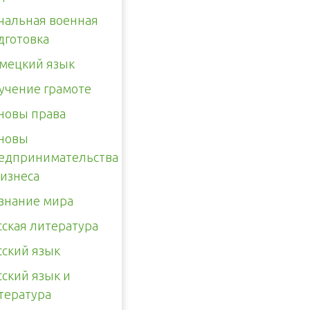
чальная военная
дготовка
мецкий язык
учение грамоте
новы права
новы
едпринимательства
бизнеса
знание мира
сская литература
сский язык
сский язык и
тература