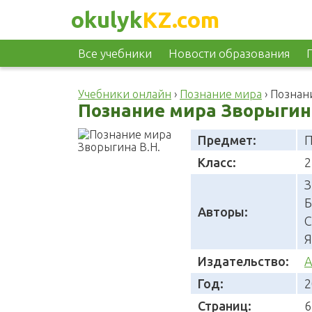
okulyk
KZ.com
Все учебники
Новости образования
Учебники онлайн
›
Познание мира
›
Познани
Познание мира Зворыгина
Предмет:
П
Класс:
2
З
Б
Авторы:
С
Я
Издательство:
А
Год:
2
Страниц:
6