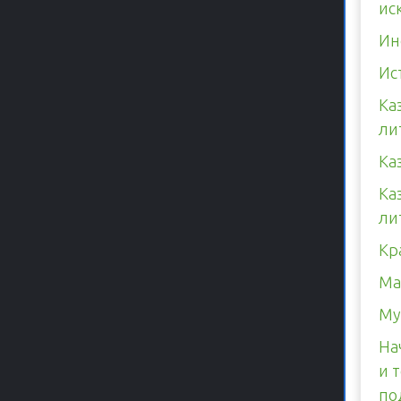
ис
Ин
Ис
Ка
ли
Ка
Ка
ли
Кр
Ма
Му
На
и 
по