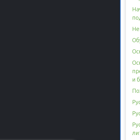
На
по
Не
Об
Ос
Ос
пр
и 
По
Ру
Ру
Ру
ли