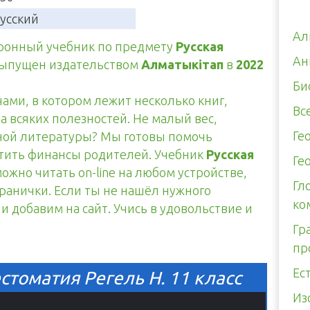
усский
Ал
тронный учебник по предмету
Русская
Ан
выпущен издательством
Алматыкітап
в
2022
Би
чами, в котором лежит несколько книг,
Вс
а всяких полезностей. Не малый вес,
Ге
тной литературы? Мы готовы помочь
итить финансы родителей. Учебник
Русская
Ге
ожно читать on-line на любом устройстве,
Гл
транички. Если ты не нашёл нужного
ко
и добавим на сайт. Учись в удовольствие и
Гр
пр
Ес
стоматия Регель Н. 11 класс
Из