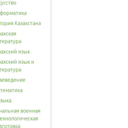
кусство
форматика
тория Казахстана
захская
тература
захский язык
захский язык и
тература
аеведение
тематика
зыка
чальная военная
технологическая
дготовка