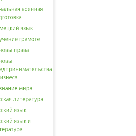
чальная военная
дготовка
мецкий язык
учение грамоте
новы права
новы
едпринимательства
бизнеса
знание мира
сская литература
сский язык
сский язык и
тература