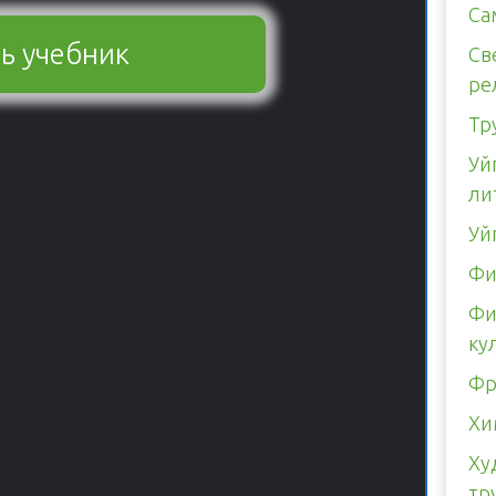
Са
ь учебник
Св
ре
Тр
Уй
ли
Уй
Фи
Фи
ку
Фр
Хи
Ху
тр