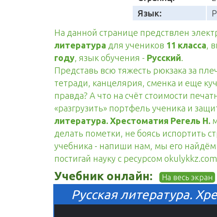
Язык:
Р
На данной странице предствлен элек
литература
для учеников
11 класса
, 
году
, язык обучения -
Русский
.
Представь всю тяжесть рюкзака за пле
тетради, канцелярия, сменка и еще куч
правда? А что на счёт стоимости печа
«разгрузить» портфель ученика и защ
литература. Хрестоматия Регель Н.
м
делать пометки, не боясь испортить с
учебника - напиши нам, мы его найдём 
постигай науку с ресурсом okulykkz.com
Учебник онлайн:
На весь экран
Русская литература. Хре