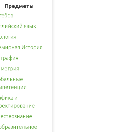
Предметы
гебра
глийский язык
ология
емирная История
ография
ометрия
обальные
мпетенции
афика и
оектирование
тествознание
образительное