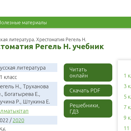
Полезные материалы
ская литература. Хрестоматия Регель Н.
стоматия Регель Н. учебник
усская литература
Читать
онлайн
1 
1 класс
3 
егель Н., Труханова
Скачать PDF
., Богатырева Е.,
5 
учина Р., Штукина Е.
Решебники,
7 
лматыкітап
ГДЗ
9 
022 /
2020
11
56