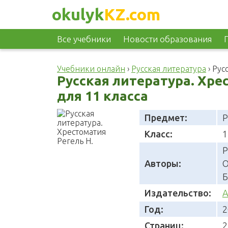
okulyk
KZ.com
Все учебники
Новости образования
Учебники онлайн
›
Русская литература
›
Рус
Русская литература. Хре
для 11 класса
Предмет:
Р
Класс:
1
Р
Авторы:
О
Б
Издательство:
А
Год:
2
Страниц:
2