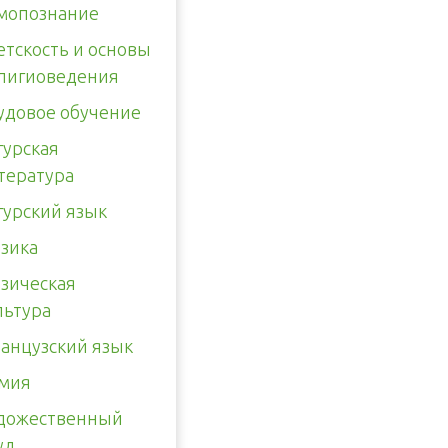
мопознание
етскость и основы
лигиоведения
удовое обучение
гурская
тература
гурский язык
зика
зическая
льтура
анцузский язык
мия
дожественный
уд