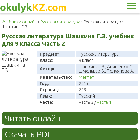
okulyk
KZ.com
Учебники онлайн
›
Русская литература
›
Русская литература
Шашкина Г.З.
Русская литература Шашкина Г.З. учебник
для 9 класса Часть 2
Предмет:
Русская литература
Класс:
9 класс
Шашкина Г.З., Анищенко О.,
Авторы:
Шмельцер В., Полуянова А.
Издательство:
Мектеп
Год:
2019
Страниц:
249
Язык:
Русский
Часть:
Часть 2 /
Часть 1
Читать онлайн
Скачать PDF