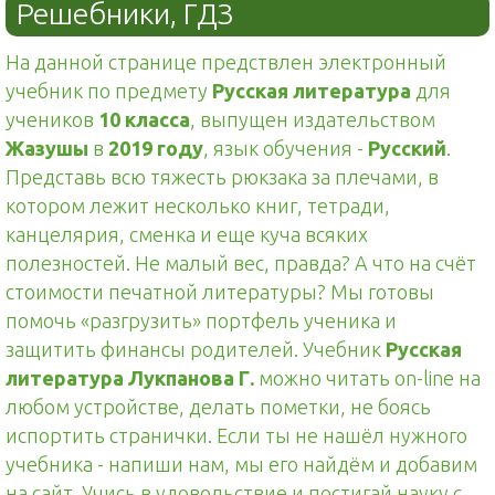
Решебники, ГДЗ
На данной странице предствлен электронный
учебник по предмету
Русская литература
для
учеников
10 класса
, выпущен издательством
Жазушы
в
2019 году
, язык обучения -
Русский
.
Представь всю тяжесть рюкзака за плечами, в
котором лежит несколько книг, тетради,
канцелярия, сменка и еще куча всяких
полезностей. Не малый вес, правда? А что на счёт
стоимости печатной литературы? Мы готовы
помочь «разгрузить» портфель ученика и
защитить финансы родителей. Учебник
Русская
литература Лукпанова Г.
можно читать on-line на
любом устройстве, делать пометки, не боясь
испортить странички. Если ты не нашёл нужного
учебника - напиши нам, мы его найдём и добавим
на сайт. Учись в удовольствие и постигай науку с