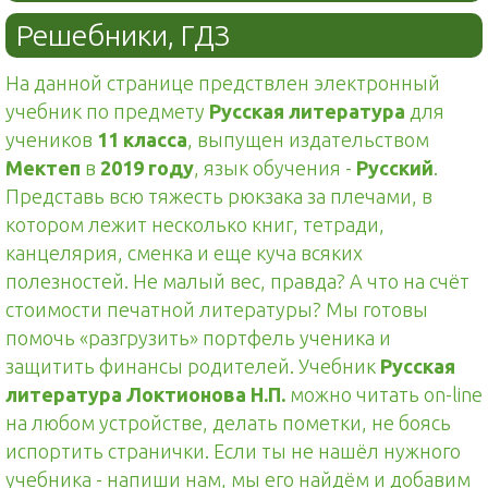
Решебники, ГДЗ
На данной странице предствлен электронный
учебник по предмету
Русская литература
для
учеников
11 класса
, выпущен издательством
Мектеп
в
2019 году
, язык обучения -
Русский
.
Представь всю тяжесть рюкзака за плечами, в
котором лежит несколько книг, тетради,
канцелярия, сменка и еще куча всяких
полезностей. Не малый вес, правда? А что на счёт
стоимости печатной литературы? Мы готовы
помочь «разгрузить» портфель ученика и
защитить финансы родителей. Учебник
Русская
литература Локтионова Н.П.
можно читать on-line
на любом устройстве, делать пометки, не боясь
испортить странички. Если ты не нашёл нужного
учебника - напиши нам, мы его найдём и добавим