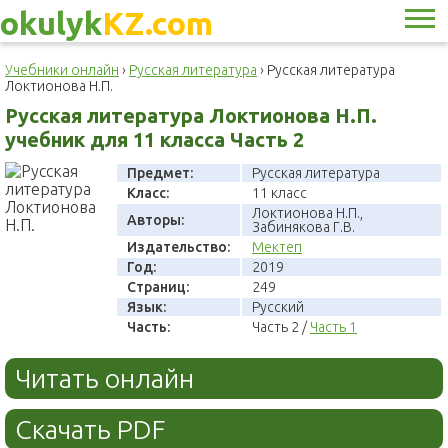
okulyk
KZ.com
Учебники онлайн
›
Русская литература
›
Русская литература
Локтионова Н.П.
Русская литература Локтионова Н.П.
учебник для 11 класса Часть 2
Предмет:
Русская литература
Класс:
11 класс
Локтионова Н.П.,
Авторы:
Забинякова Г.В.
Издательство:
Мектеп
Год:
2019
Страниц:
249
Язык:
Русский
Часть:
Часть 2 /
Часть 1
Читать онлайн
Скачать PDF